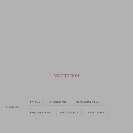
Mactracker
APPLE
HARDWARE
LANZAMIENTOS
ETIQUETAS
MACTRACKER
PRODUCTOS
SOFTWARE