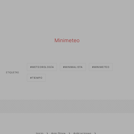
Minimeteo
METEOROLOGÍA
MINIMALISTA
MINIMETEO
ETIQUETAS
TIEMPO
Inicio
App Store
Aplicaciones