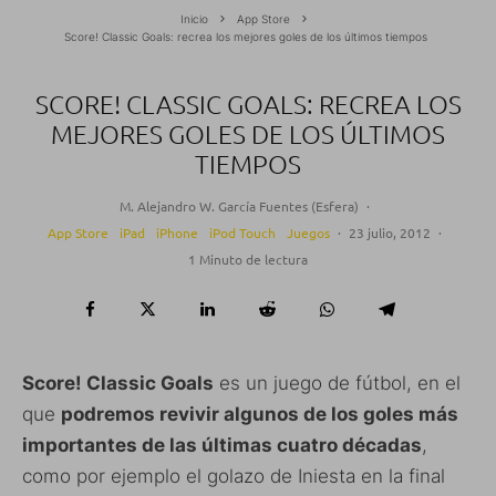
Inicio
App Store
Score! Classic Goals: recrea los mejores goles de los últimos tiempos
SCORE! CLASSIC GOALS: RECREA LOS
MEJORES GOLES DE LOS ÚLTIMOS
TIEMPOS
M. Alejandro W. García Fuentes (Esfera)
·
App Store
iPad
iPhone
iPod Touch
Juegos
·
23 julio, 2012
·
1 Minuto de lectura
Score! Classic Goals
es un juego de fútbol, en el
que
podremos revivir algunos de los goles más
importantes de las últimas cuatro décadas
,
como por ejemplo el golazo de Iniesta en la final