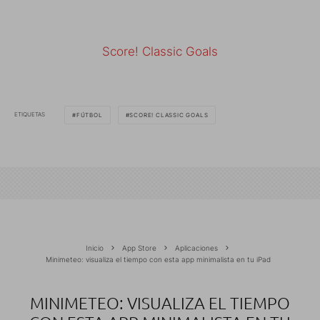
Score! Classic Goals
ETIQUETAS
FÚTBOL
SCORE! CLASSIC GOALS
Inicio
App Store
Aplicaciones
Minimeteo: visualiza el tiempo con esta app minimalista en tu iPad
MINIMETEO: VISUALIZA EL TIEMPO