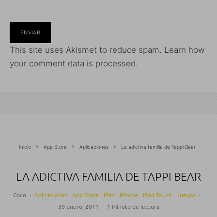
This site uses Akismet to reduce spam.
Learn how
your comment data is processed.
Inicio
App Store
Aplicaciones
La adictiva familia de Tappi Bear
LA ADICTIVA FAMILIA DE TAPPI BEAR
Coco
·
Aplicaciones
App Store
iPad
iPhone
iPod Touch
Juegos
·
30 enero, 2011
·
1 Minuto de lectura