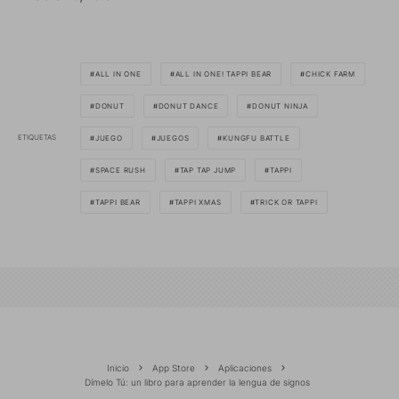
ALL IN ONE
ALL IN ONE! TAPPI BEAR
CHICK FARM
DONUT
DONUT DANCE
DONUT NINJA
ETIQUETAS
JUEGO
JUEGOS
KUNGFU BATTLE
SPACE RUSH
TAP TAP JUMP
TAPPI
TAPPI BEAR
TAPPI XMAS
TRICK OR TAPPI
Inicio
App Store
Aplicaciones
Dímelo Tú: un libro para aprender la lengua de signos