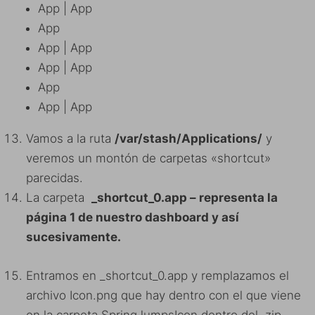
App | App
App
App | App
App | App
App
App | App
Vamos a la ruta
/var/stash/Applications/
y
veremos un montón de carpetas «shortcut»
parecidas.
La carpeta
_shortcut_0.app – representa la
página 1 de nuestro dashboard y así
sucesivamente.
Entramos en _shortcut_0.app y remplazamos el
archivo Icon.png que hay dentro con el que viene
en la carpeta SpringJumpsIcon dentro del .zip