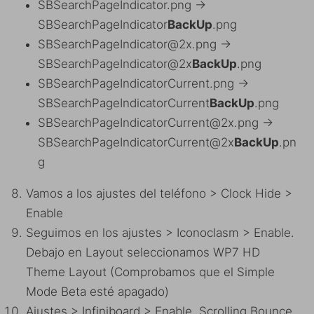
SBSearchPageIndicator.png ->
SBSearchPageIndicator
BackUp
.png
SBSearchPageIndicator@2x.png ->
SBSearchPageIndicator@2x
BackUp
.png
SBSearchPageIndicatorCurrent.png ->
SBSearchPageIndicatorCurrent
BackUp
.png
SBSearchPageIndicatorCurrent@2x.png ->
SBSearchPageIndicatorCurrent@2x
BackUp
.pn
g
Vamos a los ajustes del teléfono > Clock Hide >
Enable
Seguimos en los ajustes > Iconoclasm > Enable.
Debajo en Layout seleccionamos WP7 HD
Theme Layout (Comprobamos que el Simple
Mode Beta esté apagado)
Ajustes > Infiniboard > Enable, Scrolling Bounce