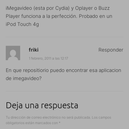
iMegavideo (esta por Cydia) y Oplayer o Buzz
Player funciona a la perfección. Probado en un
iPod Touch 4g
friki
Responder
1 febrero, 2011 a las 12:17
En que repositiorio puedo encontrar esa aplicacion
de imegavideo?
Deja una respuesta
Tu dirección de correo electrónico no será publicada.
Los campos
obligatorios están marcados con
*