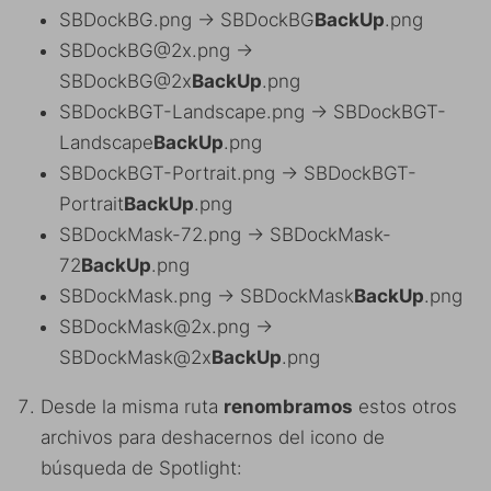
SBDockBG.png -> SBDockBG
BackUp
.png
SBDockBG@2x.png ->
SBDockBG@2x
BackUp
.png
SBDockBGT-Landscape.png -> SBDockBGT-
Landscape
BackUp
.png
SBDockBGT-Portrait.png -> SBDockBGT-
Portrait
BackUp
.png
SBDockMask-72.png -> SBDockMask-
72
BackUp
.png
SBDockMask.png -> SBDockMask
BackUp
.png
SBDockMask@2x.png ->
SBDockMask@2x
BackUp
.png
Desde la misma ruta
renombramos
estos otros
archivos para deshacernos del icono de
búsqueda de Spotlight: