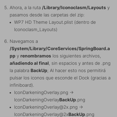
Ahora, a la ruta
/Library/Iconoclasm/Layouts
y
pasamos desde las carpetas del zip:
WP7 HD Theme Layout.plist (dentro de
Iconoclasm_Layouts)
Navegamos a
/System/Library/CoreServices/SpringBoard.a
pp
y
renombramos
los siguientes archivos,
añadiendo al final
, sin espacios y antes de .png
la palabra
BackUp
; Al hacer esto nos permitirá
pulsar los iconos que esconde el Dock (gracias a
infiniboard).
IconDarkeningOverlay.png ->
IconDarkeningOverlay
BackUp
.png
IconDarkeningOverlay@2x.png ->
IconDarkeningOverlay@2x
BackUp
.png