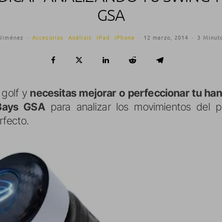
GSA
 Jiménez
·
Accesorios
Análisis
iPad
iPhone
·
12 marzo, 2014
·
3 Minuto
 golf y
necesitas mejorar o perfeccionar tu ha
Bays GSA
para analizar los movimientos del pa
rfecto.