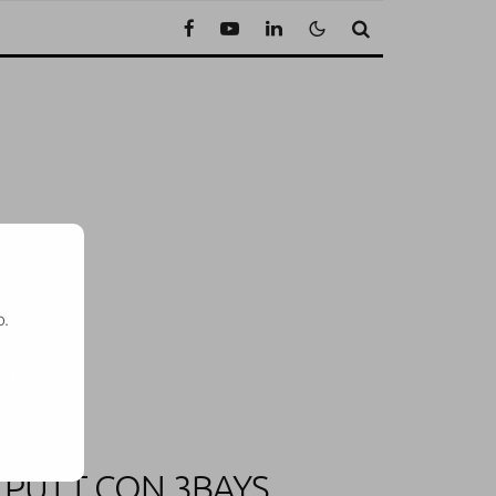
o.
SE
 PUTT CON 3BAYS