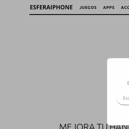
JUEGOS
APPS
AC
S
Escr
MEJORA TU HAND