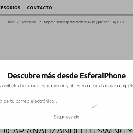
CESORIOS
CONTACTO
Inicio
Accesorios
Mejora tu handicap analizando tu swing y putt con 3Bays GSA
Descubre más desde EsferaiPhone
uscríbete ahora para seguir leyendo y obtener acceso al archivo complet
ibe tu correo electrónico…
SUSCRIBIR
Seguir leyendo
ICAP ANALIZANDO TU SWING Y