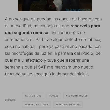
A no ser que os puedan las ganas de haceros con
el nuevo iPad, mi consejo es que
reservéis para
una segunda remesa
, así conoceréis de
antemano si el iPad trae algún defecto de fábrica,
cosa no habitual, pero ya pasó el año pasado con
las microfugas de luz en la pantalla del iPad 2, del
cual me vi afectado y tuve que esperar una
semana a que el SAT me mandara uno nuevo
(cuando ya se apaciguó la demanda inicial).
APPLE STORE
COLAS
EL CORTE INGLES
ETIQUETAS
LANZAMIENTO IPAD
PREMIUM RESELLER