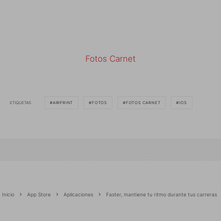
Fotos Carnet
ETIQUETAS
AIRPRINT
FOTOS
FOTOS CARNET
IOS
Inicio
App Store
Aplicaciones
Faster, mantiene tu ritmo durante tus carreras