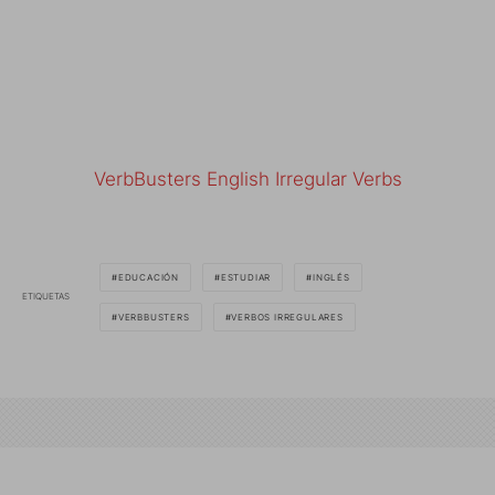
VerbBusters English Irregular Verbs
EDUCACIÓN
ESTUDIAR
INGLÉS
ETIQUETAS
VERBBUSTERS
VERBOS IRREGULARES