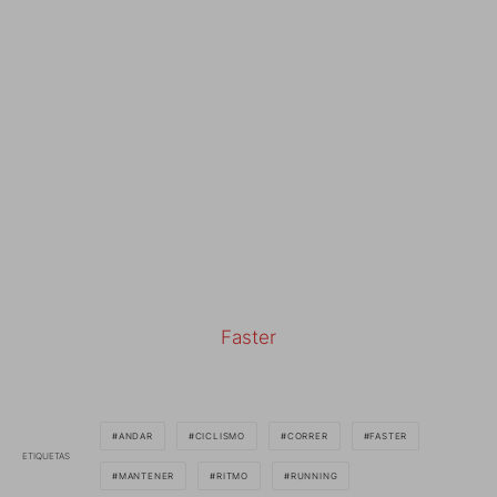
Faster
ANDAR
CICLISMO
CORRER
FASTER
ETIQUETAS
MANTENER
RITMO
RUNNING