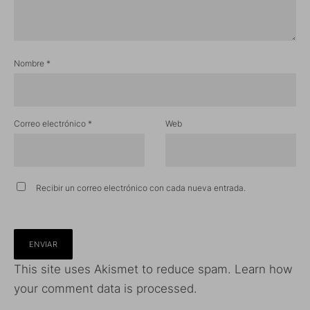
Nombre
*
Correo electrónico
*
Web
Recibir un correo electrónico con cada nueva entrada.
This site uses Akismet to reduce spam.
Learn how
your comment data is processed.