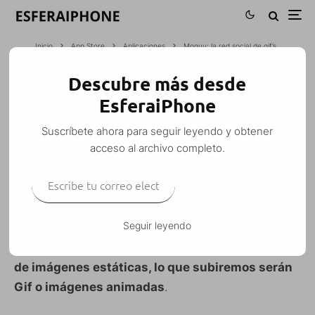
Inicio
App Store
Aplicaciones
Moquu: la red social de gif’s
Descubre más desde
MOQUU: LA RED SOCIAL DE GIF’S
EsferaiPhone
M. Alejandro W. García Fuentes (Esfera)
·
Suscríbete ahora para seguir leyendo y obtener
Aplicaciones
App Store
iPhone
iPod Touch
·
21 septiembre, 2011
·
acceso al archivo completo.
1 Minuto de lectura
Escribe tu correo electrónico…
SUSCRIBIRSE
Seguir leyendo
Moquu
es una aplicación para iPhone y iPad, al
estilo Instagram, con la diferencia de que
en vez
de imágenes estáticas, lo que subiremos serán
Gif o imágenes animadas
.