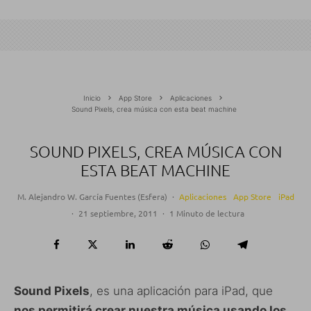
Inicio
App Store
Aplicaciones
Sound Pixels, crea música con esta beat machine
SOUND PIXELS, CREA MÚSICA CON
ESTA BEAT MACHINE
M. Alejandro W. García Fuentes (Esfera)
·
Aplicaciones
App Store
iPad
·
21 septiembre, 2011
·
1 Minuto de lectura
Sound Pixels
, es una aplicación para iPad, que
nos permitirá crear nuestra música usando los