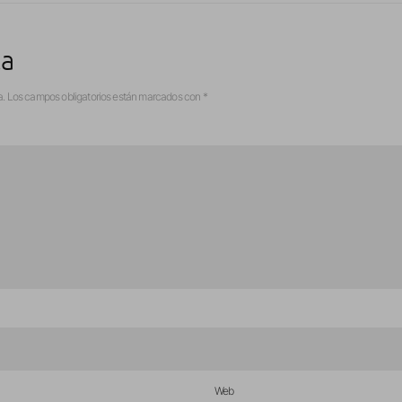
ta
a.
Los campos obligatorios están marcados con
*
Web