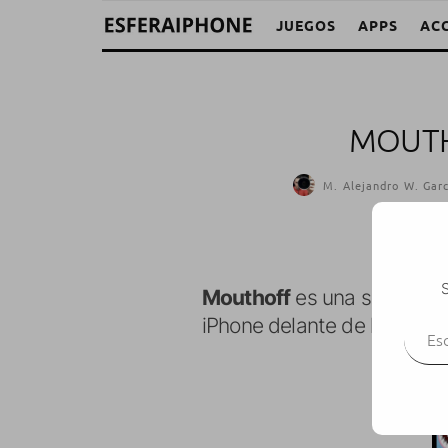
JUEGOS
APPS
AC
MOUTH
M. Alejandro W. Garc
S
Mouthoff
es una simpática
Escr
iPhone delante de la nuest