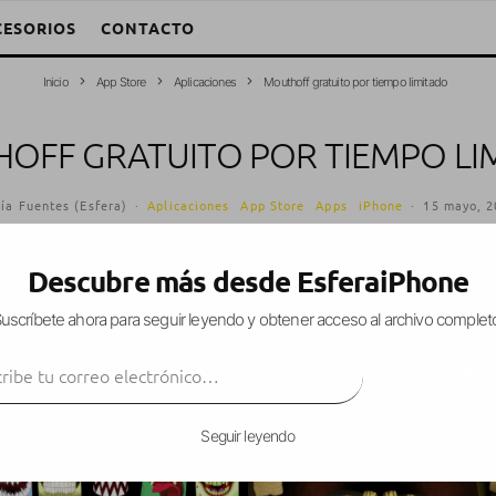
CESORIOS
CONTACTO
Inicio
App Store
Aplicaciones
Mouthoff gratuito por tiempo limitado
OFF GRATUITO POR TIEMPO LI
ía Fuentes (Esfera)
·
Aplicaciones
App Store
Apps
iPhone
·
15 mayo, 
Descubre más desde EsferaiPhone
uscríbete ahora para seguir leyendo y obtener acceso al archivo complet
 aplicación que nos permite seleccionar
varios t
ibe tu correo electrónico…
ra y ver como al hablar se mueve la boca que hay
SUSCRIBIR
Seguir leyendo