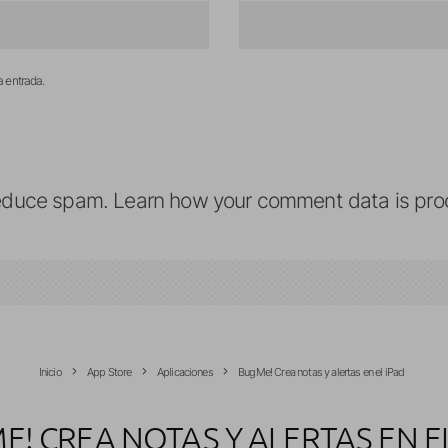
a entrada.
reduce spam.
Learn how your comment data is pro
Inicio
App Store
Aplicaciones
BugMe! Crea notas y alertas en el iPad
! CREA NOTAS Y ALERTAS EN E