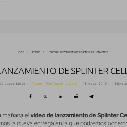
Inicio
iPhone
Trailer del lanzamiento de Splinter Cell Conviction
 LANZAMIENTO DE SPLINTER CEL
da Luque Loste
·
iPhone
iPod Touch
Juegos
·
13 mayo, 2010
·
1 Minuto
a mañana el
video de lanzamiento de Splinter Ce
os la nueva entrega en la que podremos ponernos