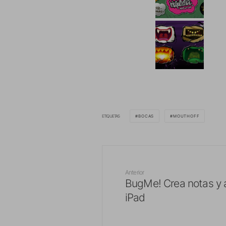
ETIQUETAS
BOCAS
MOUTHOFF
Anterior
BugMe! Crea notas y a
iPad