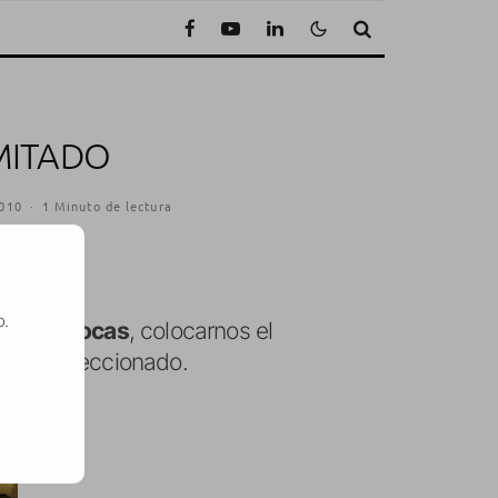
MITADO
2010
·
1 Minuto de lectura
o.
ipos de bocas
, colocarnos el
amos seleccionado.
SE