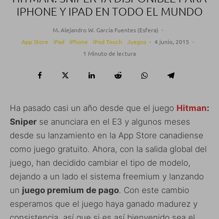
IPHONE Y IPAD EN TODO EL MUNDO
M. Alejandro W. García Fuentes (Esfera)
·
App Store
iPad
iPhone
iPod Touch
Juegos
·
4 junio, 2015
·
1 Minuto de lectura
Ha pasado casi un año desde que el juego
Hitman
:
Sniper
se anunciara en el E3 y algunos meses
desde su lanzamiento en la App Store canadiense
como juego gratuito. Ahora, con la salida global del
juego, han decidido cambiar el tipo de modelo,
dejando a un lado el sistema freemium y lanzando
un
juego premium de pago
. Con este cambio
esperamos que el juego haya ganado madurez y
consistencia, así que si es así bienvenido sea el