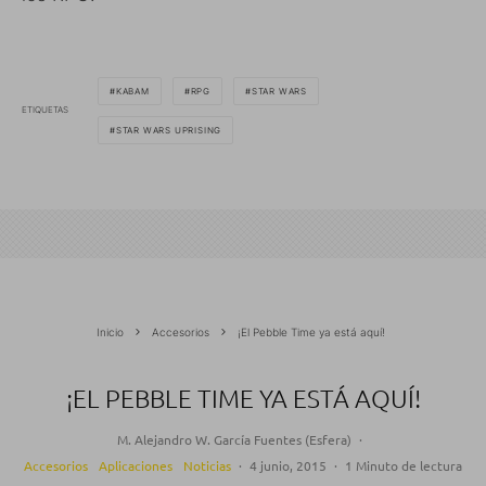
KABAM
RPG
STAR WARS
ETIQUETAS
STAR WARS UPRISING
Inicio
Accesorios
¡El Pebble Time ya está aquí!
¡EL PEBBLE TIME YA ESTÁ AQUÍ!
M. Alejandro W. García Fuentes (Esfera)
·
Accesorios
Aplicaciones
Noticias
·
4 junio, 2015
·
1 Minuto de lectura