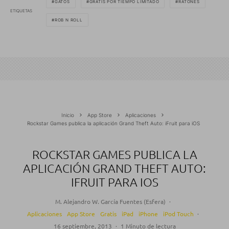
GATOS
GRATIS POR TIEMPO LIMITADO
RATONES
ETIQUETAS
ROB N ROLL
Inicio
App Store
Aplicaciones
Rockstar Games publica la aplicación Grand Theft Auto: iFruit para iOS
ROCKSTAR GAMES PUBLICA LA
APLICACIÓN GRAND THEFT AUTO:
IFRUIT PARA IOS
M. Alejandro W. García Fuentes (Esfera)
·
Aplicaciones
App Store
Gratis
iPad
iPhone
iPod Touch
·
16 septiembre, 2013
·
1 Minuto de lectura