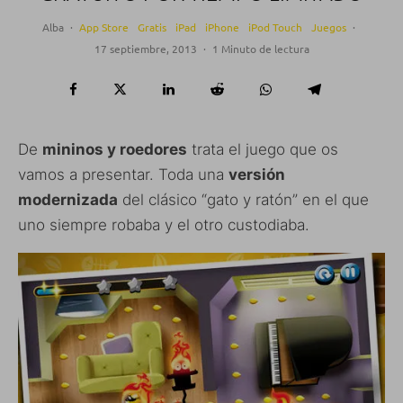
Alba
·
App Store
Gratis
iPad
iPhone
iPod Touch
Juegos
·
17 septiembre, 2013
·
1 Minuto de lectura
De
mininos y roedores
trata el juego que os
vamos a presentar. Toda una
versión
modernizada
del clásico “gato y ratón” en el que
uno siempre robaba y el otro custodiaba.