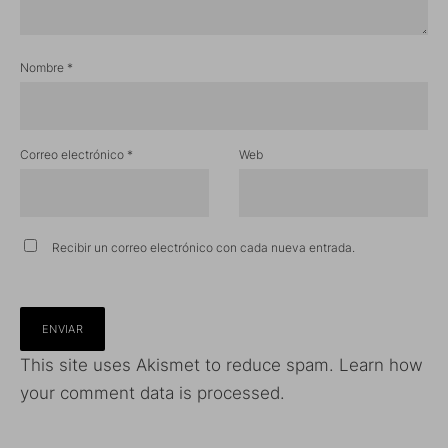
Nombre
*
Correo electrónico
*
Web
Recibir un correo electrónico con cada nueva entrada.
This site uses Akismet to reduce spam.
Learn how
your comment data is processed.