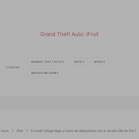
Grand Theft Auto: iFruit
GRAND THEFT AUTO V
GTA V
IFRUIT
ETIQUETAS
ROCKSTAR GAMES
Inicio
iPad
El modo ráfaga llega al resto de dispositivos con la versión GM de iOS 7