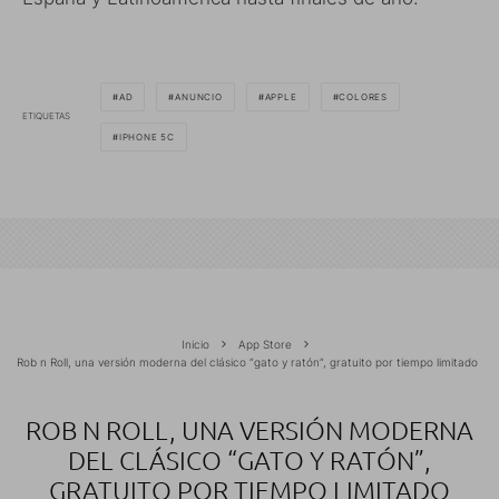
AD
ANUNCIO
APPLE
COLORES
ETIQUETAS
IPHONE 5C
Inicio
App Store
Rob n Roll, una versión moderna del clásico “gato y ratón”, gratuito por tiempo limitado
ROB N ROLL, UNA VERSIÓN MODERNA
DEL CLÁSICO “GATO Y RATÓN”,
GRATUITO POR TIEMPO LIMITADO