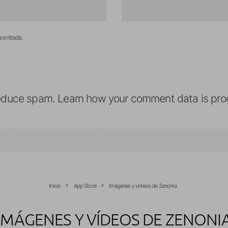
a entrada.
reduce spam.
Learn how your comment data is pro
Inicio
App Store
Imágenes y vídeos de Zenonia
IMÁGENES Y VÍDEOS DE ZENONI