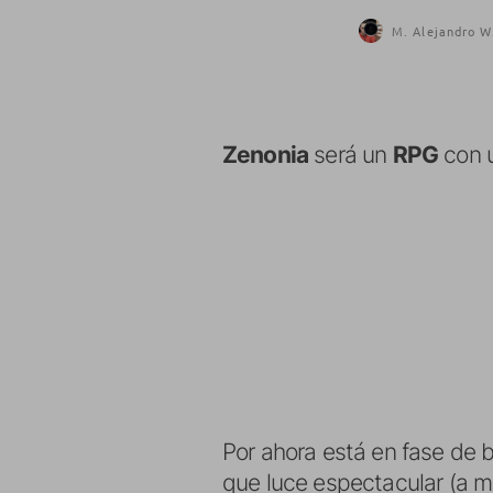
M. Alejandro W
Zenonia
será un
RPG
con u
Por ahora está en fase de 
que luce espectacular (a mi