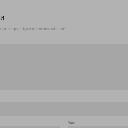
ta
a.
Los campos obligatorios están marcados con
*
Web