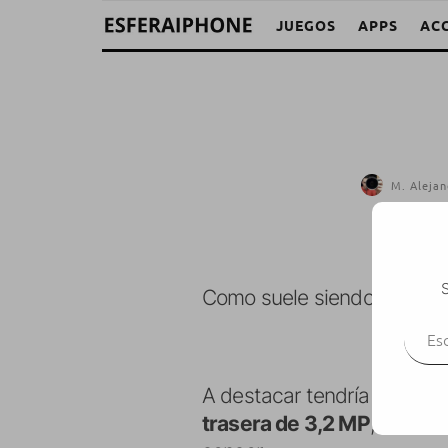
JUEGOS
APPS
AC
M. Alejan
S
Como suele siendo habitua
Escr
A destacar tendría el
led e
trasera de 3,2 MP
, una
cá