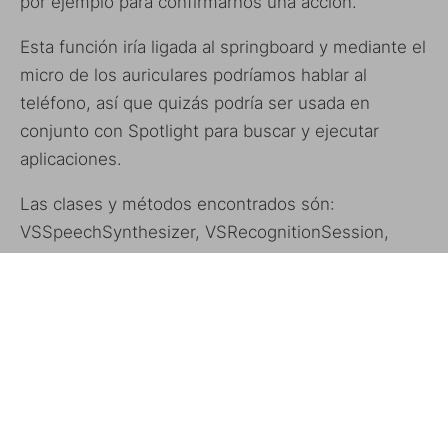
por ejemplo para confirmarnos una acción.
Esta función iría ligada al springboard y mediante el
micro de los auriculares podríamos hablar al
teléfono, así que quizás podría ser usada en
conjunto con Spotlight para buscar y ejecutar
aplicaciones.
Las clases y métodos encontrados són:
VSSpeechSynthesizer, VSRecognitionSession,
SBVoiceControlDisableHandlerActions,
SBSensitiveJibblerEnabled, y
SBVoiceControlSoundCompletion.
Por ahora y como siempre, no más que rumores y
habladurias, así que las sumamos a la lista.
Vía
ArsTechnica