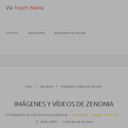
Vía
Touch-Mania
ETIQUETAS
CONCEPTO
CONCEPTO DE IPHONE
Inicio
App Store
Imágenes y vídeos de Zenonia
IMÁGENES Y VÍDEOS DE ZENONIA
M. Alejandro W. García Fuentes (Esfera)
·
App Store
Juegos
Noticias
·
21 abril, 2009
·
1 Minuto de lectura