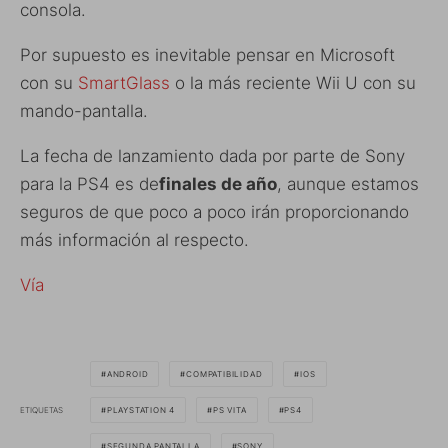
consola.
Por supuesto es inevitable pensar en Microsoft
con su
SmartGlass
o la más reciente Wii U con su
mando-pantalla.
La fecha de lanzamiento dada por parte de Sony
para la PS4 es de
finales de año
, aunque estamos
seguros de que poco a poco irán proporcionando
más información al respecto.
Vía
ANDROID
COMPATIBILIDAD
IOS
ETIQUETAS
PLAYSTATION 4
PS VITA
PS4
SEGUNDA PANTALLA
SONY