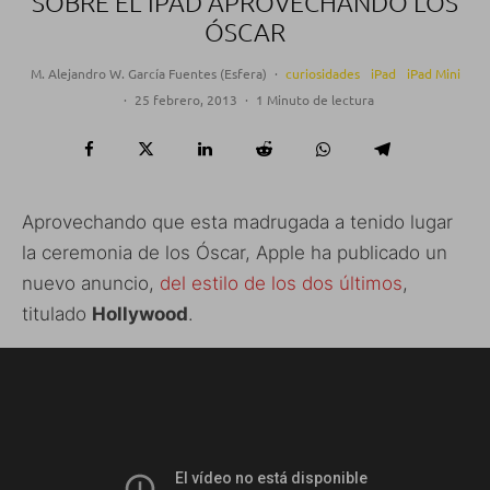
SOBRE EL IPAD APROVECHANDO LOS
ÓSCAR
M. Alejandro W. García Fuentes (Esfera)
·
curiosidades
iPad
iPad Mini
·
25 febrero, 2013
·
1 Minuto de lectura
Aprovechando que esta madrugada a tenido lugar
la ceremonia de los Óscar, Apple ha publicado un
nuevo anuncio,
del estilo de los dos últimos
,
titulado
Hollywood
.