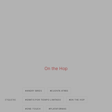
On the Hop
ANGRY BIRDS
CUENTA ATRÁS
ETIQUETAS
GRATIS POR TIEMPO LIMITADO
ON THE HOP
ONE-TOUCH
PLATAFORMAS