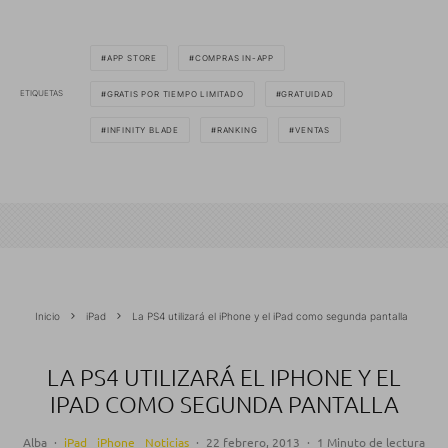
APP STORE
COMPRAS IN-APP
ETIQUETAS
GRATIS POR TIEMPO LIMITADO
GRATUIDAD
INFINITY BLADE
RANKING
VENTAS
Inicio
iPad
La PS4 utilizará el iPhone y el iPad como segunda pantalla
LA PS4 UTILIZARÁ EL IPHONE Y EL
IPAD COMO SEGUNDA PANTALLA
Alba
·
iPad
iPhone
Noticias
·
22 febrero, 2013
·
1 Minuto de lectura