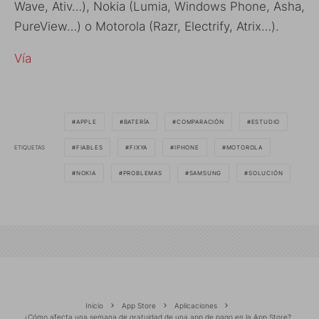
Wave, Ativ…), Nokia (Lumia, Windows Phone, Asha,
PureView…) o Motorola (Razr, Electrify, Atrix…).
Vía
APPLE
BATERÍA
COMPARACIÓN
ESTUDIO
ETIQUETAS
FIABLES
FIXYA
IPHONE
MOTOROLA
NOKIA
PROBLEMAS
SAMSUNG
SOLUCIÓN
Inicio
App Store
Aplicaciones
¿Cómo afecta una semana de gratuidad de una app de pago en la App Store?