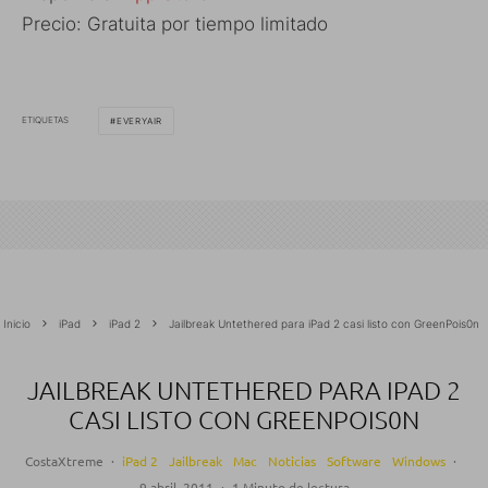
Precio: Gratuita por tiempo limitado
ETIQUETAS
EVERYAIR
Inicio
iPad
iPad 2
Jailbreak Untethered para iPad 2 casi listo con GreenPois0n
JAILBREAK UNTETHERED PARA IPAD 2
CASI LISTO CON GREENPOIS0N
CostaXtreme
·
iPad 2
Jailbreak
Mac
Noticias
Software
Windows
·
9 abril, 2011
·
1 Minuto de lectura