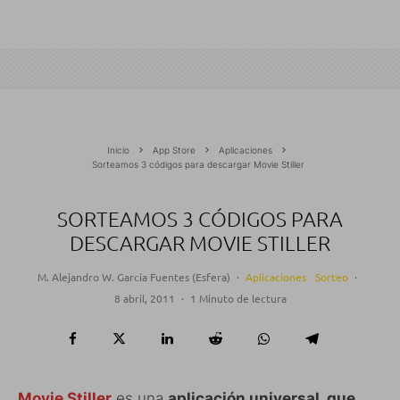
Inicio
App Store
Aplicaciones
Sorteamos 3 códigos para descargar Movie Stiller
SORTEAMOS 3 CÓDIGOS PARA
DESCARGAR MOVIE STILLER
M. Alejandro W. García Fuentes (Esfera)
·
Aplicaciones
Sorteo
·
8 abril, 2011
·
1 Minuto de lectura
Movie Stiller
es una
aplicación universal, que