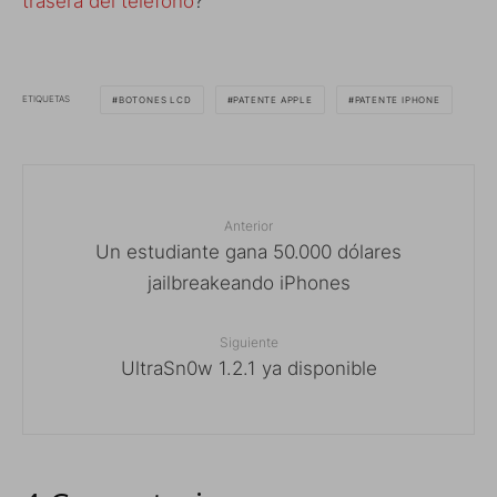
trasera del teléfono
?
ETIQUETAS
BOTONES LCD
PATENTE APPLE
PATENTE IPHONE
Anterior
Un estudiante gana 50.000 dólares
jailbreakeando iPhones
Siguiente
UltraSn0w 1.2.1 ya disponible