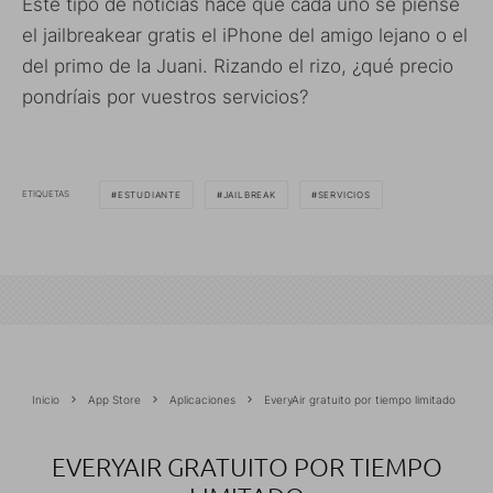
Este tipo de noticias hace que cada uno se piense
el jailbreakear gratis el iPhone del amigo lejano o el
del primo de la Juani. Rizando el rizo, ¿qué precio
pondríais por vuestros servicios?
ETIQUETAS
ESTUDIANTE
JAILBREAK
SERVICIOS
Inicio
App Store
Aplicaciones
EveryAir gratuito por tiempo limitado
EVERYAIR GRATUITO POR TIEMPO