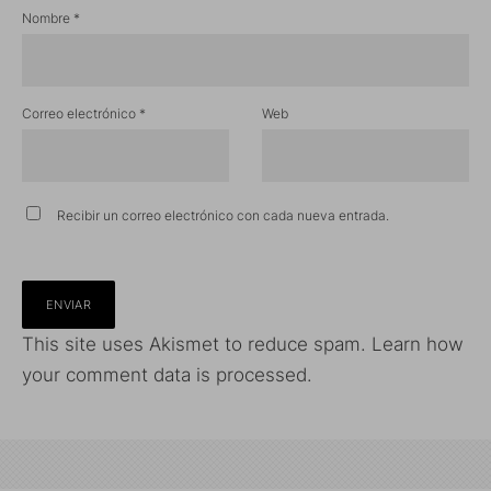
Nombre
*
Correo electrónico
*
Web
Recibir un correo electrónico con cada nueva entrada.
This site uses Akismet to reduce spam.
Learn how
your comment data is processed.