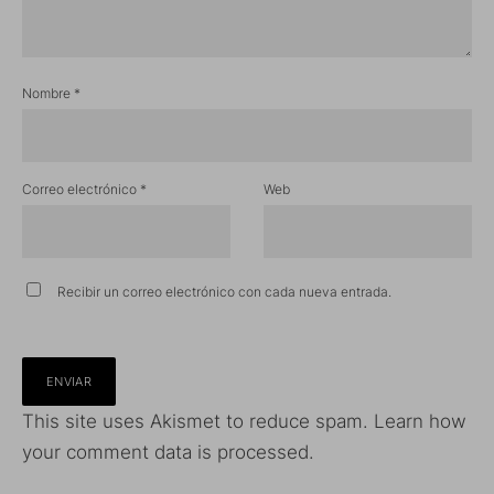
Nombre
*
Correo electrónico
*
Web
Recibir un correo electrónico con cada nueva entrada.
This site uses Akismet to reduce spam.
Learn how
your comment data is processed.