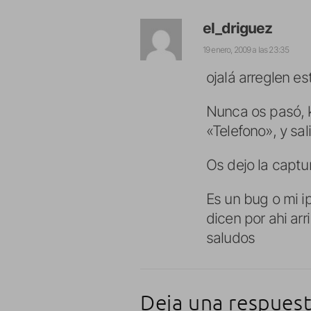
el_driguez
19 enero, 2009 a las 23:35
ojalá arreglen es
Nunca os pasó, 
«Telefono», y sal
Os dejo la captu
Es un bug o mi i
dicen por ahi arr
saludos
Deja una respues