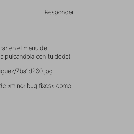
Responder
rar en el menu de
ras pulsandola con tu dedo)
riguez/7ba1d260.jpg
 de «minor bug fixes» como