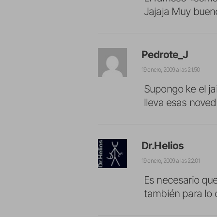
Jajaja Muy bueno
Pedrote_J
19 enero, 2009 a las 21:50
Supongo ke el ja
lleva esas noved
Dr.Helios
19 enero, 2009 a las 22:01
Es necesario que
también para lo 