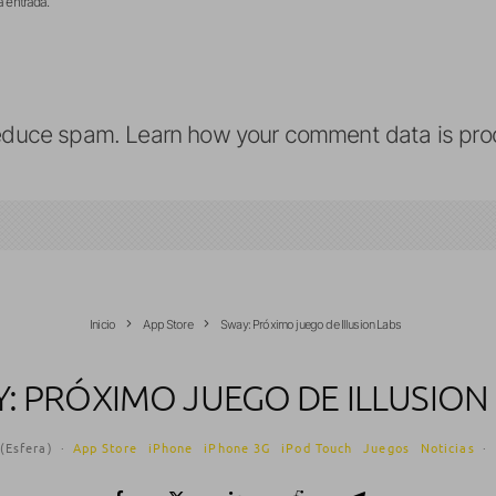
a entrada.
reduce spam.
Learn how your comment data is pro
Inicio
App Store
Sway: Próximo juego de Illusion Labs
: PRÓXIMO JUEGO DE ILLUSION
(Esfera)
·
App Store
iPhone
iPhone 3G
iPod Touch
Juegos
Noticias
·