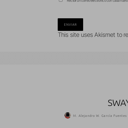
Recibir un correo electrónico con cada nuev
This site uses Akismet to 
SWAY
M. Alejandro W. García Fuentes 