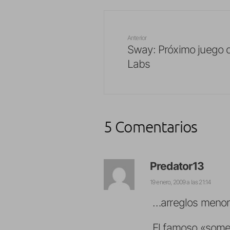
Anterior
Sway: Próximo juego de
Labs
5 Comentarios
Predator13
19 enero, 2009 a las 21:14
…arreglos menore
El famoso «some 