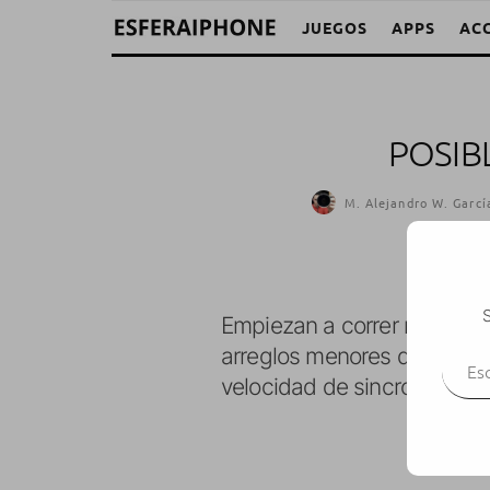
JUEGOS
APPS
AC
POSIB
M. Alejandro W. Garcí
S
Empiezan a correr rumores d
Escr
arreglos menores de varios
velocidad de sincronizació