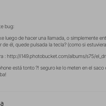
te bug:
ke luego de hacer una llamada, o simplemente ent
ir de él, quede pulsada la tecla? (como si estuvie
ra :
http://i149.photobucket.com/albums/s75/el_d
phone está tonto ?! seguro ke lo meten en el saco
iba!
ta