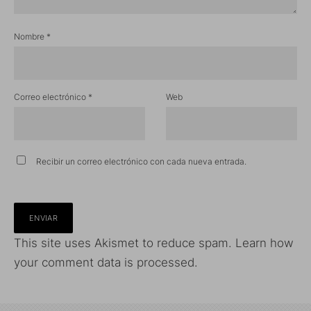
Nombre
*
Correo electrónico
*
Web
Recibir un correo electrónico con cada nueva entrada.
This site uses Akismet to reduce spam.
Learn how
your comment data is processed.