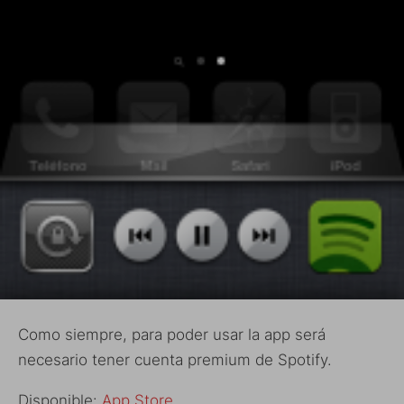
Como siempre, para poder usar la app será
necesario tener cuenta premium de Spotify.
Disponible:
App Store