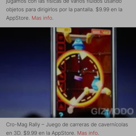
jugamos con las físicas de varios fluidos usando
objetos para dirigirlos por la pantalla. $9.99 en la
AppStore.
Mas info
.
Cro-Mag Rally – Juego de carreras de cavernícolas
en 3D. $9.99 en la AppStore.
Mas info
.