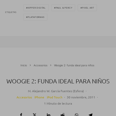
KIPPER DIGITAL
PAUL & PERCY
PIXEL ART
ETIQUETAS
PLATAFORMAS
Inicio
Accesorios
Woogie 2: funda ideal para niños
WOOGIE 2: FUNDA IDEAL PARA NIÑOS
M. Alejandro W. García Fuentes (Esfera)
·
Accesorios
iPhone
iPod Touch
·
30 noviembre, 2011
·
1 Minuto de lectura