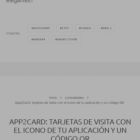
elegantes?
ACCESORIO
ETSY
FUNDA
IPAD 2
ETIQUETAS
MADERA
SMART COVER
Inicio
curiosidades
App2Card: tarjetas de visita con el icono de tu aplicación y un código QR
APP2CARD: TARJETAS DE VISITA CON
EL ICONO DE TU APLICACIÓN Y UN
CÓDIGO QR