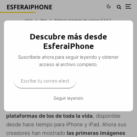
Inicio
iPad
Primeras imágenes de League of Evil 2
Descubre más desde
PRIMERAS IMÁGENES DE LEAGUE OF
EsferaiPhone
EVIL 2
Suscríbete ahora para seguir leyendo y obtener
M. Alejandro W. García Fuentes (Esfera)
·
acceso al archivo completo.
iPad
iPhone
iPod Touch
Juegos
Noticias
·
30 noviembre, 2011
·
Escribe tu correo electrónico…
1 Minuto de lectura
SUSCRIBIRSE
Seguir leyendo
League of Evil
es un juego arcade de
plataformas de los de toda la vida
, disponible
desde hace tiempo para iPhone y iPad. Ahora sus
creadores han mostrado
las primeras imágenes