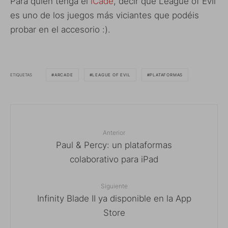
Para quien tenga el
iCade
, decir que League of Evil
es uno de los juegos más viciantes que podéis
probar en el accesorio :).
ETIQUETAS
ARCADE
LEAGUE OF EVIL
PLATAFORMAS
Anterior
Paul & Percy: un plataformas
colaborativo para iPad
Siguiente
Infinity Blade II ya disponible en la App
Store