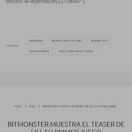
oscuro-la-leyenda/id522704697″]
BÁTMAN
CABALLERO OSCURO
GAMELOFT
ETIQUETAS
SUPERHÉROE
THE DARK KNIGHT RISES
Inicio
iPad
BitMonster muestra el teaser de Lili, su primer juego
BITMONSTER MUESTRA EL TEASER DE
LILI, SU PRIMER JUEGO