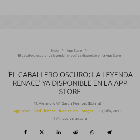
Inicio
App Store
‘El caballero oscuro: La leyenda renace’ ya disponible en la App Store
‘EL CABALLERO OSCURO: LA LEYENDA
RENACE’ YA DISPONIBLE EN LA APP
STORE
M. Alejandro W. García Fuentes (Esfera)
·
App Store
iPad
iPhone
iPod Touch
Juegos
·
20 julio, 2012
·
1 Minuto de lectura