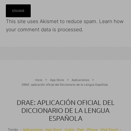
This site uses Akismet to reduce spam.
Learn how
your comment data is processed.
Inicio
App Store
Aplicaciones
DRAE: aplicación oficial del Diccionario de la Lengua Española
DRAE: APLICACIÓN OFICIAL DEL
DICCIONARIO DE LA LENGUA
ESPAÑOLA
Tomás
·
Aplicaciones
App Store
Gratis
iPad
iPhone
iPod Touch
·