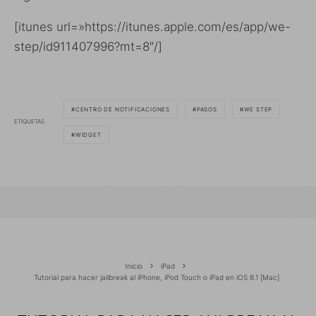
[itunes url=»https://itunes.apple.com/es/app/we-
step/id911407996?mt=8″/]
CENTRO DE NOTIFICACIONES
PASOS
WE STEP
ETIQUETAS
WIDGET
Inicio
iPad
Tutorial para hacer jailbreak al iPhone, iPod Touch o iPad en iOS 8.1 [Mac]