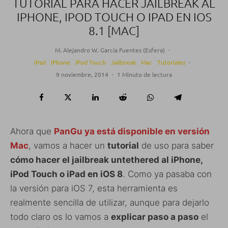
TUTORIAL PARA HACER JAILBREAK AL
IPHONE, IPOD TOUCH O IPAD EN IOS
8.1 [MAC]
M. Alejandro W. García Fuentes (Esfera)
·
iPad
iPhone
iPod Touch
Jailbreak
Mac
Tutoriales
·
9 noviembre, 2014
·
1 Minuto de lectura
Ahora que
PanGu ya está disponible en versión
Mac
, vamos a hacer un
tutorial
de uso para saber
cómo hacer el jailbreak untethered al iPhone,
iPod Touch o iPad en iOS 8
. Como ya pasaba con
la versión para iOS 7, esta herramienta es
realmente sencilla de utilizar, aunque para dejarlo
todo claro os lo vamos a
explicar paso a paso
el