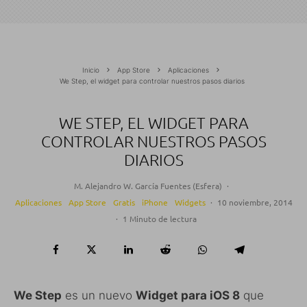
Inicio
App Store
Aplicaciones
We Step, el widget para controlar nuestros pasos diarios
WE STEP, EL WIDGET PARA
CONTROLAR NUESTROS PASOS
DIARIOS
M. Alejandro W. García Fuentes (Esfera)
·
Aplicaciones
App Store
Gratis
iPhone
Widgets
·
10 noviembre, 2014
·
1 Minuto de lectura
We Step
es un nuevo
Widget para iOS 8
que