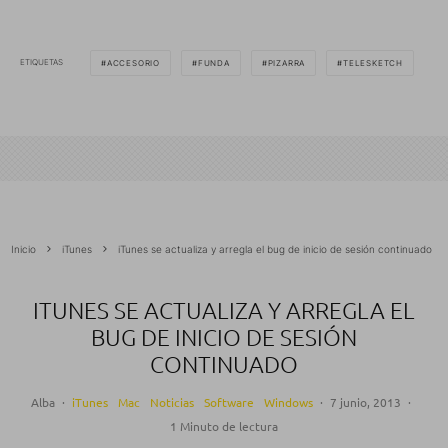
ETIQUETAS
ACCESORIO
FUNDA
PIZARRA
TELESKETCH
Inicio
iTunes
iTunes se actualiza y arregla el bug de inicio de sesión continuado
ITUNES SE ACTUALIZA Y ARREGLA EL
BUG DE INICIO DE SESIÓN
CONTINUADO
Alba
·
iTunes
Mac
Noticias
Software
Windows
·
7 junio, 2013
·
1 Minuto de lectura