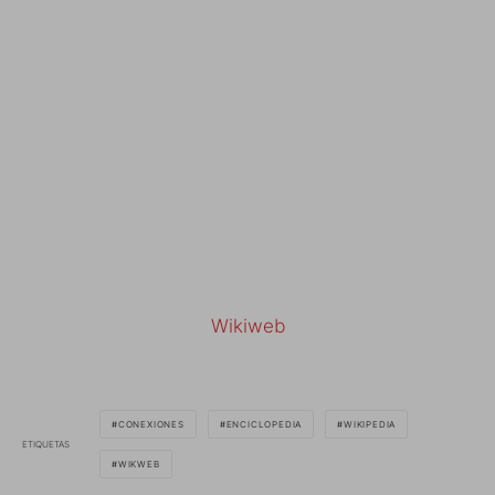
Wikiweb
CONEXIONES
ENCICLOPEDIA
WIKIPEDIA
ETIQUETAS
WIKWEB