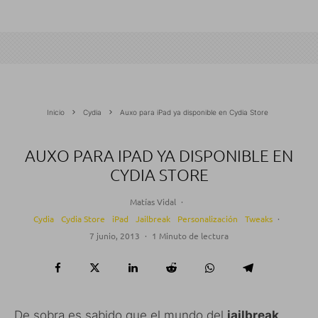
Inicio
Cydia
Auxo para iPad ya disponible en Cydia Store
AUXO PARA IPAD YA DISPONIBLE EN
CYDIA STORE
Matías Vidal
·
Cydia
Cydia Store
iPad
Jailbreak
Personalización
Tweaks
·
7 junio, 2013
·
1 Minuto de lectura
De sobra es sabido que el mundo del
jailbreak