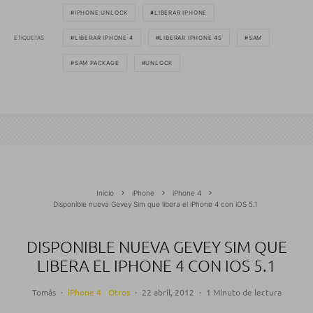
IPHONE UNLOCK
LIBERAR IPHONE
ETIQUETAS
LIBERAR IPHONE 4
LIBERAR IPHONE 4S
SAM
SAM PACKAGE
UNLOCK
Inicio
iPhone
iPhone 4
Disponible nueva Gevey Sim que libera el iPhone 4 con iOS 5.1
DISPONIBLE NUEVA GEVEY SIM QUE
LIBERA EL IPHONE 4 CON IOS 5.1
Tomás
·
iPhone 4
Otros
·
22 abril, 2012
·
1 Minuto de lectura