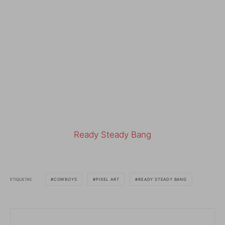
Ready Steady Bang
ETIQUETAS
COWBOYS
PIXEL ART
READY STEADY BANG