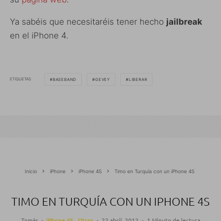
Ya sabéis que necesitaréis tener hecho
jailbreak
en el iPhone 4.
ETIQUETAS
BASEBAND
GEVEY
LIBERAR
Inicio
iPhone
iPhone 4S
Timo en Turquía con un iPhone 4S
TIMO EN TURQUÍA CON UN IPHONE 4S
Tomás
·
iPhone 4S
Otros
·
22 abril, 2012
·
1 Minuto de lectura