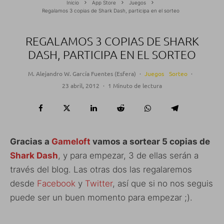
Inicio
App Store
Juegos
Regalamos 3 copias de Shark Dash, participa en el sorteo
REGALAMOS 3 COPIAS DE SHARK
DASH, PARTICIPA EN EL SORTEO
M. Alejandro W. García Fuentes (Esfera)
·
Juegos
Sorteo
·
23 abril, 2012
·
1 Minuto de lectura
Gracias a
Gameloft
vamos a sortear 5 copias de
Shark Dash
, y para empezar, 3 de ellas serán a
través del blog. Las otras dos las regalaremos
desde
Facebook
y
Twitter
, así que si no nos seguis
puede ser un buen momento para empezar ;).