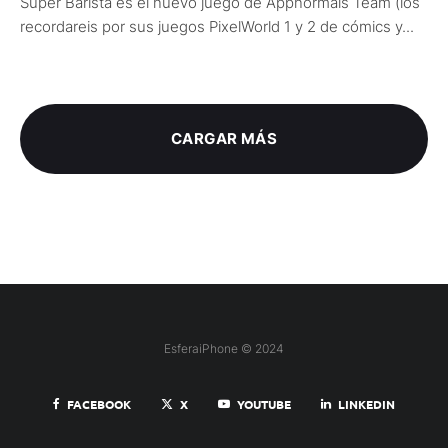
Super Barista es el nuevo juego de Appnormals Team (los
recordareis por sus juegos PixelWorld 1 y 2 de cómics y...
CARGAR MÁS
EsferaiPhone © 2024
FACEBOOK
X
YOUTUBE
LINKEDIN