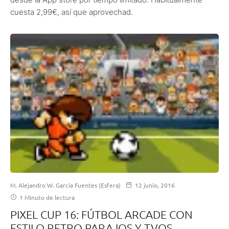
cuesta 2,99€, así que aprovechad.
M. Alejandro W. García Fuentes (Esfera)
12 junio, 2016
1 Minuto de lectura
PIXEL CUP 16: FÚTBOL ARCADE CON
ESTILO RETRO PARA IOS Y TVOS