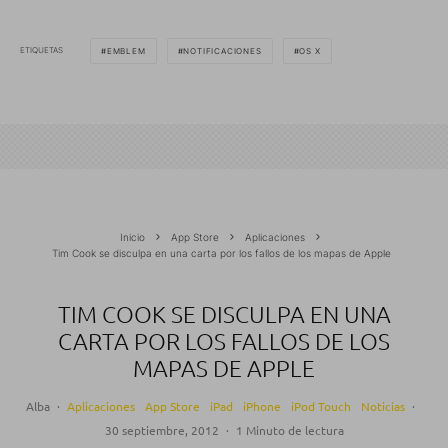
ETIQUETAS
EMBLEM
NOTIFICACIONES
OS X
Inicio
App Store
Aplicaciones
Tim Cook se disculpa en una carta por los fallos de los mapas de Apple
TIM COOK SE DISCULPA EN UNA
CARTA POR LOS FALLOS DE LOS
MAPAS DE APPLE
Alba
·
Aplicaciones
App Store
iPad
iPhone
iPod Touch
Noticias
·
30 septiembre, 2012
·
1 Minuto de lectura