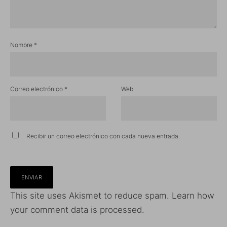
Nombre
*
Correo electrónico
*
Web
Recibir un correo electrónico con cada nueva entrada.
This site uses Akismet to reduce spam.
Learn how
your comment data is processed.