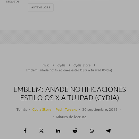
ETIQUETAS
STEVE JOBS
Inicio
Cydia
Cydia Store
Emblem: añade notificaciones estilo OS X a tu iPad (Cydia)
EMBLEM: AÑADE NOTIFICACIONES
ESTILO OS X A TU IPAD (CYDIA)
Tomás
·
Cydia Store
iPad
Tweaks
·
30 septiembre, 2012
·
1 Minuto de lectura