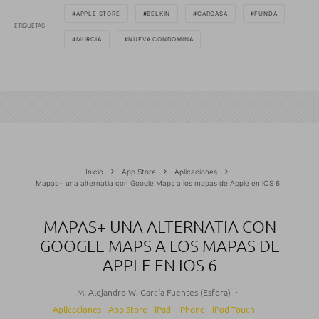
APPLE STORE
BELKIN
CARCASA
FUNDA
ETIQUETAS
MURCIA
NUEVA CONDOMINA
Inicio
App Store
Aplicaciones
Mapas+ una alternatia con Google Maps a los mapas de Apple en iOS 6
MAPAS+ UNA ALTERNATIA CON
GOOGLE MAPS A LOS MAPAS DE
APPLE EN IOS 6
M. Alejandro W. García Fuentes (Esfera)
·
Aplicaciones
App Store
iPad
iPhone
iPod Touch
·