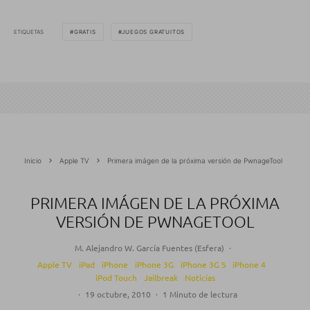
ETIQUETAS
GRATIS
JUEGOS GRATUITOS
Inicio
Apple TV
Primera imágen de la próxima versión de PwnageTool
PRIMERA IMÁGEN DE LA PRÓXIMA
VERSIÓN DE PWNAGETOOL
M. Alejandro W. García Fuentes (Esfera)
·
Apple TV
iPad
iPhone
iPhone 3G
iPhone 3G S
iPhone 4
iPod Touch
Jailbreak
Noticias
·
19 octubre, 2010
·
1 Minuto de lectura