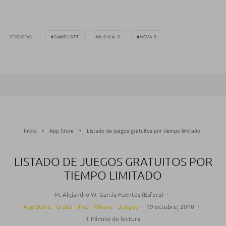
ETIQUETAS
GAMELOFT
N.O.V.A. 2
NOVA 2
Inicio
App Store
Listado de juegos gratuitos por tiempo limitado
LISTADO DE JUEGOS GRATUITOS POR
TIEMPO LIMITADO
M. Alejandro W. García Fuentes (Esfera)
·
App Store
Gratis
iPad
iPhone
Juegos
·
19 octubre, 2010
·
1 Minuto de lectura