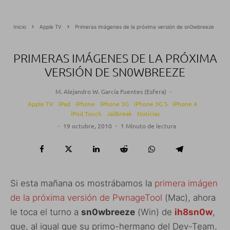
Inicio
Apple TV
Primeras imágenes de la próxima versión de sn0wbreeze
PRIMERAS IMÁGENES DE LA PRÓXIMA
VERSIÓN DE SN0WBREEZE
M. Alejandro W. García Fuentes (Esfera)
·
Apple TV
iPad
iPhone
iPhone 3G
iPhone 3G S
iPhone 4
iPod Touch
Jailbreak
Noticias
·
19 octubre, 2010
·
1 Minuto de lectura
Si esta mañana os mostrábamos la
primera imágen
de la próxima versión de PwnageTool
(Mac), ahora
le toca el turno a
sn0wbreeze
(Win) de
ih8sn0w
,
que, al igual que su primo-hermano del Dev-Team,