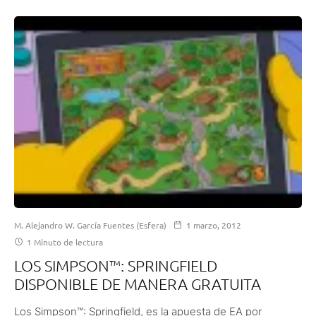
M. Alejandro W. García Fuentes (Esfera)
1 marzo, 2012
1 Minuto de lectura
LOS SIMPSON™: SPRINGFIELD
DISPONIBLE DE MANERA GRATUITA
Los Simpson™: Springfield, es la apuesta de EA por