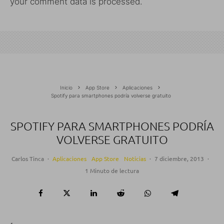
your comment data is processed.
Inicio
App Store
Aplicaciones
Spotify para smartphones podría volverse gratuito
SPOTIFY PARA SMARTPHONES PODRÍA
VOLVERSE GRATUITO
Carlos Tinca
·
Aplicaciones
App Store
Noticias
·
7 diciembre, 2013
·
1 Minuto de lectura