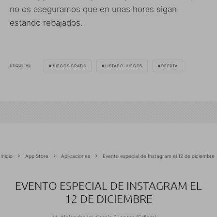
no os aseguramos que en unas horas sigan
estando rebajados.
ETIQUETAS
JUEGOS GRATIS
LISTADO JUEGOS
OFERTA
Inicio
App Store
Aplicaciones
Evento especial de Instagram el 12 de diciembre
EVENTO ESPECIAL DE INSTAGRAM EL
12 DE DICIEMBRE
M. Alejandro W. García Fuentes (Esfera)
·