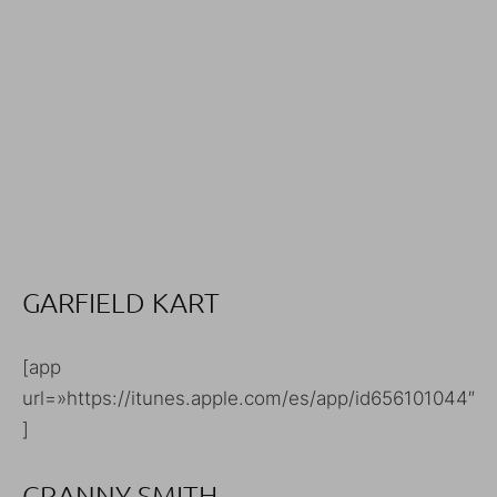
GARFIELD KART
[app
url=»https://itunes.apple.com/es/app/id656101044″
]
GRANNY SMITH