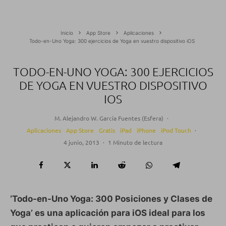
Inicio
App Store
Aplicaciones
Todo-en-Uno Yoga: 300 ejercicios de Yoga en vuestro dispositivo iOS
TODO-EN-UNO YOGA: 300 EJERCICIOS
DE YOGA EN VUESTRO DISPOSITIVO
IOS
M. Alejandro W. García Fuentes (Esfera)
·
Aplicaciones
App Store
Gratis
iPad
iPhone
iPod Touch
·
4 junio, 2013
·
1 Minuto de lectura
‘Todo-en-Uno Yoga: 300 Posiciones y Clases de
Yoga’ es una aplicación para iOS ideal para los