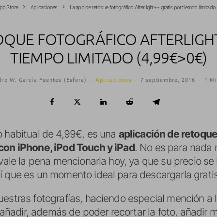
pp Store
Aplicaciones
La app de retoque fotográfico Afterlight++ gratis por tiempo limitad
OQUE FOTOGRÁFICO AFTERLIGH
TIEMPO LIMITADO (4,99€>0€)
dro W. García Fuentes (Esfera)
·
Aplicaciones
·
7 septiembre, 2016
·
1 Mi
o habitual de 4,99€, es una
aplicación de retoque
con iPhone, iPod Touch y iPad
. No es para nada 
 vale la pena mencionarla hoy, ya que su precio se 
sí que es un momento ideal para descargarla gratis
uestras fotografías, haciendo especial mención a 
adir, además de poder recortar la foto, añadir ma