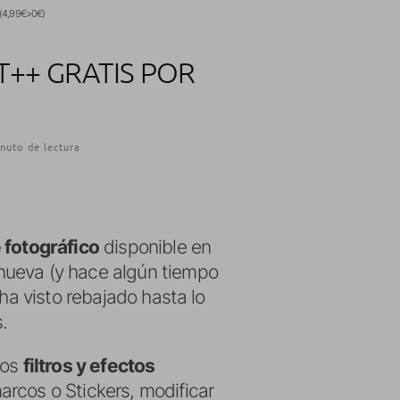
o (4,99€>0€)
T++ GRATIS POR
nuto de lectura
 fotográfico
disponible en
nueva (y hace algún tiempo
ha visto rebajado hasta lo
.
los
filtros y efectos
rcos o Stickers, modificar