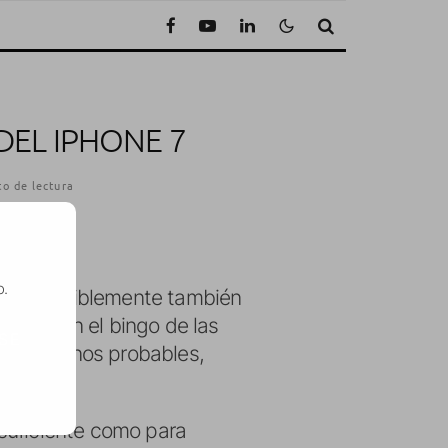
DEL IPHONE 7
o de lectura
o.
 7
(y posiblemente también
ntran en el bingo de las
SE
ya los menos probables,
ro.
suficiente como para