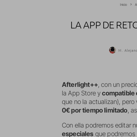
Inicio
A
LA APP DE RET
M. Alejan
Afterlight++
, con un preci
la App Store y
compatible 
que no la actualizan), pero
0€ por tiempo limitado
, a
Con ella podremos editar n
especiales
que podremos añ