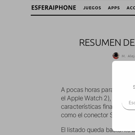
JUEGOS
APPS
AC
RESUMEN DE 
M. Alej
S
A pocas horas para que co
Escr
el Apple Watch 2), os vamo
características finales par
como el conector Smart Con
El listado queda bastante
i