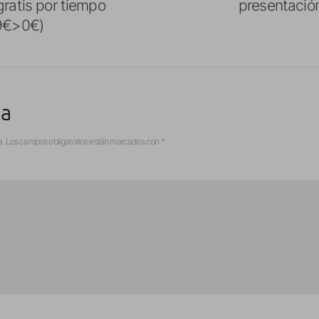
gratis por tiempo
presentación
99€>0€)
ta
a.
Los campos obligatorios están marcados con
*