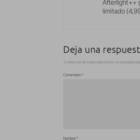
Afterlight++ 
limitado (4,
Deja una respues
Tu dirección de correo electrónico no será publicad
Comentario
*
Nombre
*