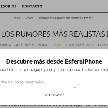
CESORIOS
CONTACTO
Inicio
iPhone
Resumen de los rumores más realistas del iPhone 7
LOS RUMORES MÁS REALISTAS 
andro W. García Fuentes (Esfera)
·
iPhone
·
7 septiembre, 2016
·
1 Minut
Descubre más desde EsferaiPhone
uscríbete ahora para seguir leyendo y obtener acceso al archivo complet
nozcamos finalmente cómo será el
nuevo iPhone
ibe tu correo electrónico…
s a dejar un
resumen de todos los rumores
que e
SUSCRIBIR
a el nuevo teléfono de Apple, habiendo eliminado 
nector, la carga inalámbrica o el modelo iPhone P
Seguir leyendo
nteresante
, pero puede que para algunos no sea 