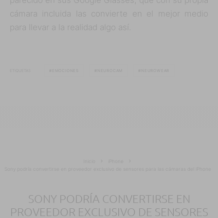
parecido en sus Google Glasses, que con su propia
cámara incluida las convierte en el mejor medio
para llevar a la realidad algo así.
ETIQUETAS
EMOCIONES
NEUROCAM
NEUROWEAR
Inicio
iPhone
Sony podría convertirse en proveedor exclusivo de sensores para las cámaras del iPhone
SONY PODRÍA CONVERTIRSE EN
PROVEEDOR EXCLUSIVO DE SENSORES