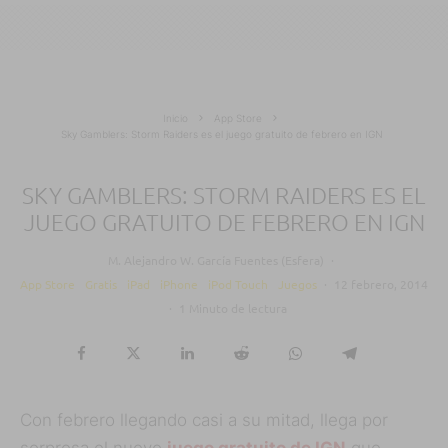
Inicio
App Store
Sky Gamblers: Storm Raiders es el juego gratuito de febrero en IGN
SKY GAMBLERS: STORM RAIDERS ES EL
JUEGO GRATUITO DE FEBRERO EN IGN
M. Alejandro W. García Fuentes (Esfera)
·
App Store
Gratis
iPad
iPhone
iPod Touch
Juegos
·
12 febrero, 2014
·
1 Minuto de lectura
Con febrero llegando casi a su mitad, llega por