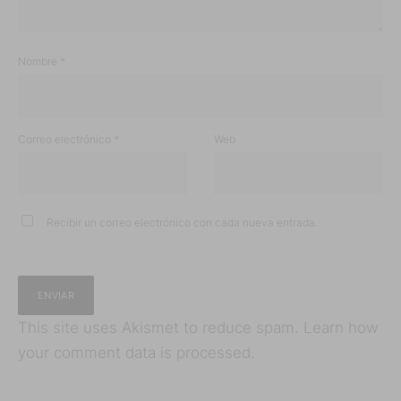
Nombre
*
Correo electrónico
*
Web
Recibir un correo electrónico con cada nueva entrada.
This site uses Akismet to reduce spam.
Learn how
your comment data is processed.