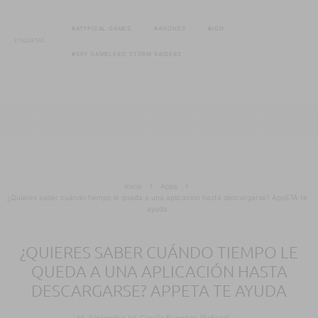
ATYPICAL GAMES
AVIONES
IGN
ETIQUETAS
SKY GAMBLERS: STORM RAIDERS
Inicio
Apps
¿Quieres saber cuándo tiempo le queda a una aplicación hasta descargarse? AppETA te
ayuda
¿QUIERES SABER CUÁNDO TIEMPO LE
QUEDA A UNA APLICACIÓN HASTA
DESCARGARSE? APPETA TE AYUDA
M. Alejandro W. García Fuentes (Esfera)
·