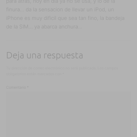
para atrás, hoy en día ya no se usa, y lo de la
finura… da la sensacion de llevar un iPod, un
iPhone es muy dificil que sea tan fino, la bandeja
de la SIM… ya abarca anchura…
Deja una respuesta
Tu dirección de correo electrónico no será publicada.
Los campos
obligatorios están marcados con
*
Comentario
*