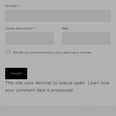
Nombre
*
Correo electrónico
*
Web
Recibir un correo electrónico con cada nueva entrada.
This site uses Akismet to reduce spam.
Learn how
your comment data is processed.