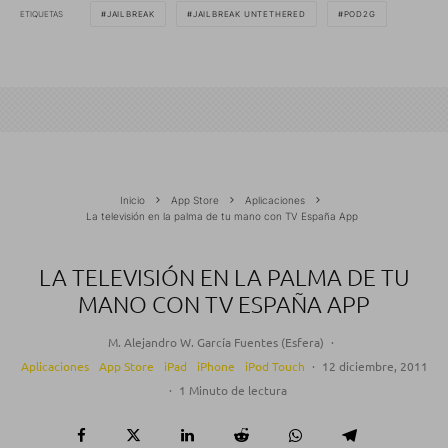
ETIQUETAS
JAILBREAK
JAILBREAK UNTETHERED
POD2G
Inicio
App Store
Aplicaciones
La televisión en la palma de tu mano con TV España App
LA TELEVISIÓN EN LA PALMA DE TU
MANO CON TV ESPAÑA APP
M. Alejandro W. García Fuentes (Esfera)
·
Aplicaciones
App Store
iPad
iPhone
iPod Touch
·
12 diciembre, 2011
·
1 Minuto de lectura