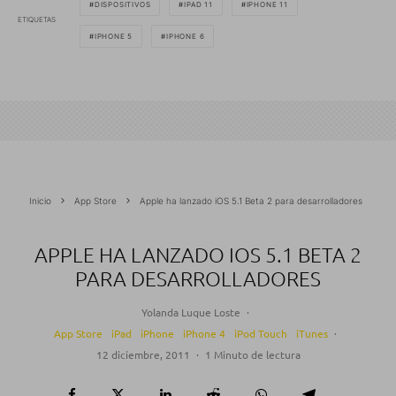
DISPOSITIVOS
IPAD 11
IPHONE 11
ETIQUETAS
IPHONE 5
IPHONE 6
Inicio
App Store
Apple ha lanzado iOS 5.1 Beta 2 para desarrolladores
APPLE HA LANZADO IOS 5.1 BETA 2
PARA DESARROLLADORES
Yolanda Luque Loste
·
App Store
iPad
iPhone
iPhone 4
iPod Touch
iTunes
·
12 diciembre, 2011
·
1 Minuto de lectura