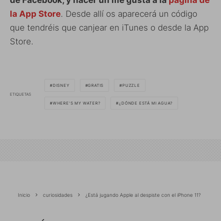
de Facebook, y hacer un me gusta a la
página de
la App Store
. Desde allí os aparecerá un código
que tendréis que canjear en iTunes o desde la App
Store.
DISNEY
GRATIS
PUZZLE
ETIQUETAS
WHERE'S MY WATER?
¿DÓNDE ESTÁ MI AGUA?
Inicio
curiosidades
¿Está jugando Apple al despiste con el iPhone 11?