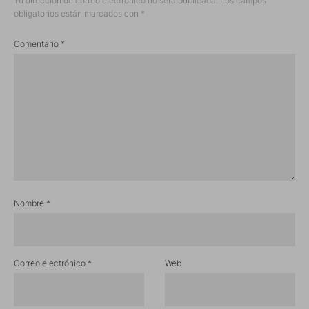
Tu dirección de correo electrónico no será publicada.
Los campos
obligatorios están marcados con
*
Comentario
*
Nombre
*
Correo electrónico
*
Web