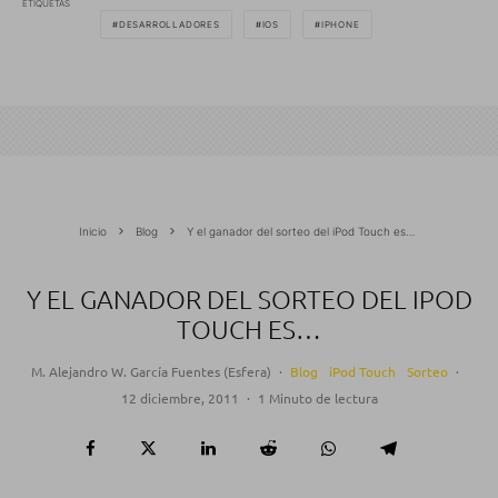
ETIQUETAS
DESARROLLADORES
IOS
IPHONE
Inicio
Blog
Y el ganador del sorteo del iPod Touch es…
Y EL GANADOR DEL SORTEO DEL IPOD
TOUCH ES…
M. Alejandro W. García Fuentes (Esfera)
·
Blog
iPod Touch
Sorteo
·
12 diciembre, 2011
·
1 Minuto de lectura