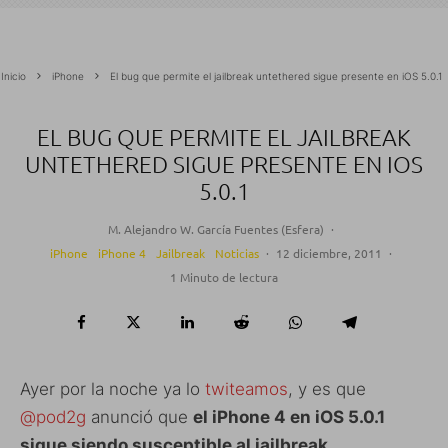
Inicio
iPhone
El bug que permite el jailbreak untethered sigue presente en iOS 5.0.1
EL BUG QUE PERMITE EL JAILBREAK
UNTETHERED SIGUE PRESENTE EN IOS
5.0.1
M. Alejandro W. García Fuentes (Esfera)
·
iPhone
iPhone 4
Jailbreak
Noticias
·
12 diciembre, 2011
·
1 Minuto de lectura
Ayer por la noche ya lo
twiteamos
, y es que
@pod2g
anunció que
el iPhone 4 en iOS 5.0.1
sigue siendo susceptible al jailbreak