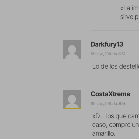
«La im
sirve 
Darkfury13
18 mayo, 2011 a las 0:52
Lo de los destell
CostaXtreme
18 mayo, 2011 a las 6:58
xD… los que camb
caso, compré uno
amarillo.