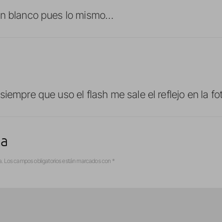
an blanco pues lo mismo…
iempre que uso el flash me sale el reflejo en la fot
ta
a.
Los campos obligatorios están marcados con
*