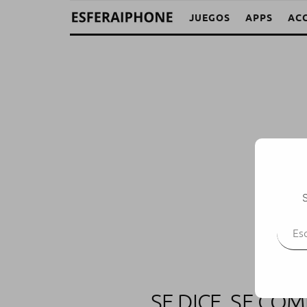
JUEGOS
APPS
AC
S
Escr
SE DICE, SE CO