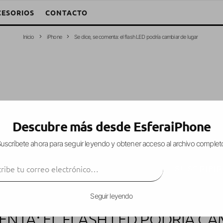
CESORIOS
CONTACTO
Inicio
iPhone
Se dice, se comenta: el flash LED podría cambiar de lugar
Descubre más desde EsferaiPhone
uscríbete ahora para seguir leyendo y obtener acceso al archivo complet
ibe tu correo electrónico…
SUSCRIBIR
Seguir leyendo
MENTA: EL FLASH LED PODRÍA C