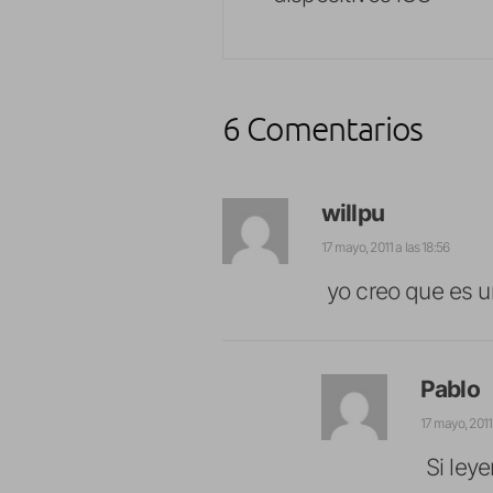
6 Comentarios
willpu
17 mayo, 2011 a las 18:56
yo creo que es 
Pablo
17 mayo, 2011 
Si leye