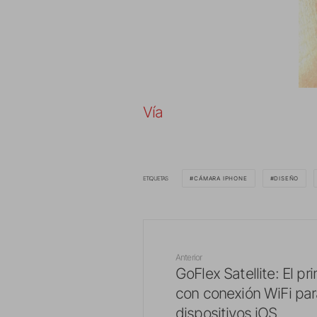
Vía
ETIQUETAS
CÁMARA IPHONE
DISEÑO
Anterior
GoFlex Satellite: El pr
con conexión WiFi par
dispositivos iOS