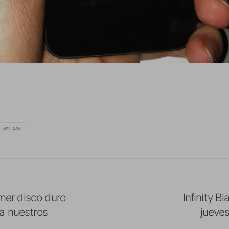
FLASH
imer disco duro
Infinity B
a nuestros
jueve