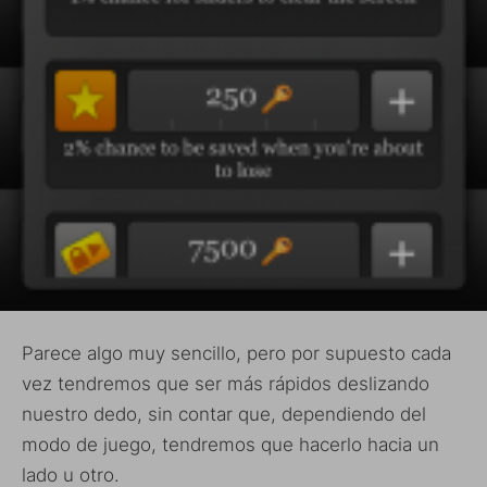
Parece algo muy sencillo, pero por supuesto cada
vez tendremos que ser más rápidos deslizando
nuestro dedo, sin contar que, dependiendo del
modo de juego, tendremos que hacerlo hacia un
lado u otro.