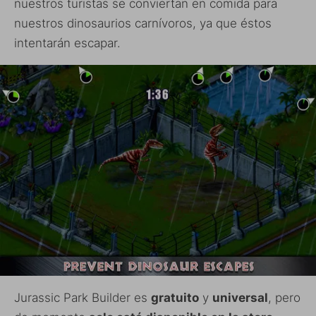
nuestros turistas se conviertan en comida para
nuestros dinosaurios carnívoros, ya que éstos
intentarán escapar.
Jurassic Park Builder es
gratuito
y
universal
, pero