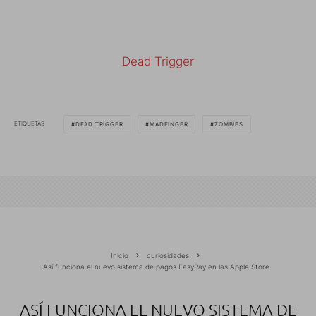
Dead Trigger
ETIQUETAS
DEAD TRIGGER
MADFINGER
ZOMBIES
Inicio
curiosidades
Así funciona el nuevo sistema de pagos EasyPay en las Apple Store
ASÍ FUNCIONA EL NUEVO SISTEMA DE