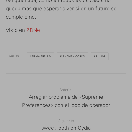
Así que nada, como en todos estos casos no
queda mas que esperar a ver si en un futuro se
cumple o no.
Visto en
ZDNet
ETIQUETAS
FIRMWARE 3.0
IPHONE 4 CORES
RUMOR
Anterior
Arreglar problema de «Supreme
Preferences» con el logo de operador
Siguiente
sweetTooth en Cydia