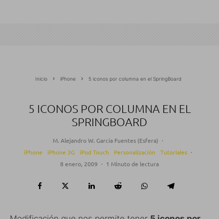
Inicio
iPhone
5 iconos por columna en el SpringBoard
5 ICONOS POR COLUMNA EN EL
SPRINGBOARD
M. Alejandro W. García Fuentes (Esfera)
·
iPhone
iPhone 3G
iPod Touch
Personalización
Tutoriales
·
8 enero, 2009
·
1 Minuto de lectura
Modificación que nos permite tener
5 iconos por