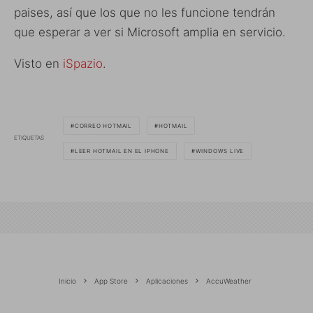
paises, así que los que no les funcione tendrán
que esperar a ver si Microsoft amplia en servicio.
Visto en
iSpazio
.
CORREO HOTMAIL
HOTMAIL
ETIQUETAS
LEER HOTMAIL EN EL IPHONE
WINDOWS LIVE
Inicio
App Store
Aplicaciones
AccuWeather