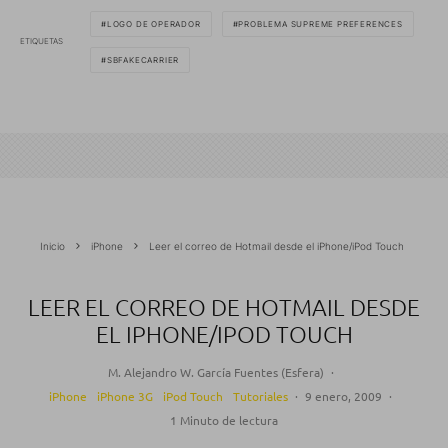
LOGO DE OPERADOR
PROBLEMA SUPREME PREFERENCES
ETIQUETAS
SBFAKECARRIER
Inicio
iPhone
Leer el correo de Hotmail desde el iPhone/iPod Touch
LEER EL CORREO DE HOTMAIL DESDE
EL IPHONE/IPOD TOUCH
M. Alejandro W. García Fuentes (Esfera)
·
iPhone
iPhone 3G
iPod Touch
Tutoriales
·
9 enero, 2009
·
1 Minuto de lectura