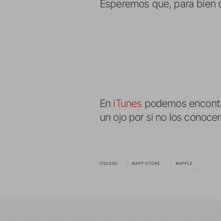
Esperemos que, para bien d
En
iTunes
podemos encontrar
un ojo por si no los conoce
ETIQUETAS
APP STORE
APPLE