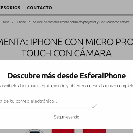
CESORIOS
CONTACTO
Inicio
iPhone
Se dice, se comenta: iPhone con micro proyector y iPod Touch con cámara
OMENTA: IPHONE CON MICRO PR
TOUCH CON CÁMARA
. García Fuentes (Esfera)
·
iPhone
iPod Touch
Noticias
·
7 julio, 2009
·
Descubre más desde EsferaiPhone
uscríbete ahora para seguir leyendo y obtener acceso al archivo complet
ibe tu correo electrónico…
entemente haya salido un nuevo modelo de iPhone
SUSCRIBIR
ontinuamos con rumores para próximos modelos d
Seguir leyendo