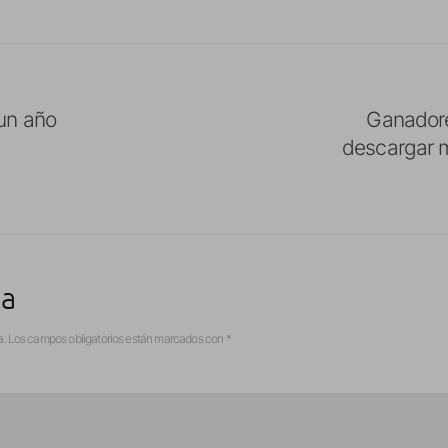
un año
Ganadore
descargar m
ta
a.
Los campos obligatorios están marcados con
*