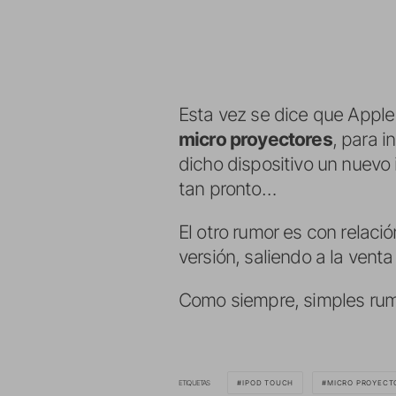
Esta vez se dice que Appl
micro proyectores
, para i
dicho dispositivo un nuev
tan pronto…
El otro rumor es con relació
versión, saliendo a la vent
Como siempre, simples rum
ETIQUETAS
IPOD TOUCH
MICRO PROYECT