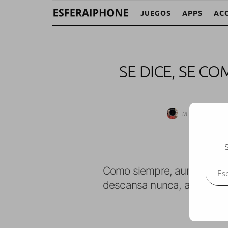
JUEGOS
APPS
AC
SE DICE, SE C
M. Alejandro W
S
Escr
Como siempre, aunque reci
descansa nunca, así que c