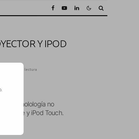
OYECTOR Y IPOD
1 Minuto de lectura
o.
, la rumolología no
SE
e iPhone y iPod Touch.