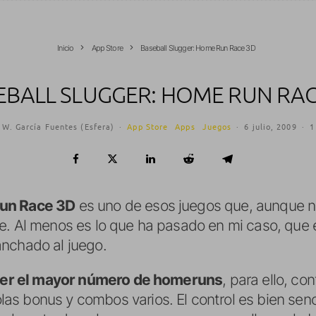
Inicio
App Store
Baseball Slugger: Home Run Race 3D
EBALL SLUGGER: HOME RUN RAC
 W. García Fuentes (Esfera)
·
App Store
Apps
Juegos
·
6 julio, 2009
·
1
Run Race 3D
es uno de esos juegos que, aunque no
e. Al menos es lo que ha pasado en mi caso, que e
nchado al juego.
er el mayor número de homeruns
, para ello, co
s bonus y combos varios. El control es bien sen