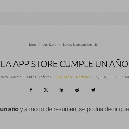
Inicio
App Store
La App Store cumple un año
LA APP STORE CUMPLE UN AÑO
ro W. García Fuentes (Esfera)
·
App Store
Noticias
·
7 julio, 2009
·
1 Mi
 un año
y a modo de resumen, se podría decir que 