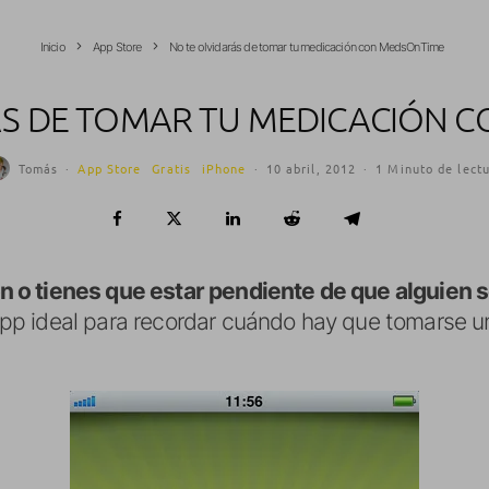
Inicio
App Store
No te olvidarás de tomar tu medicación con MedsOnTime
ÁS DE TOMAR TU MEDICACIÓN 
Tomás
·
App Store
Gratis
iPhone
·
10 abril, 2012
·
1 Minuto de lect
 o tienes que estar pendiente de que alguien s
 app ideal para recordar cuándo hay que tomarse