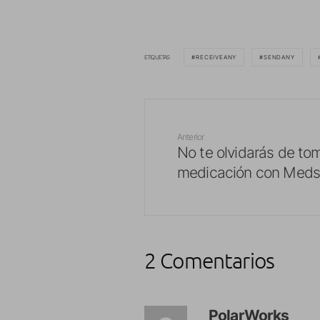
ETIQUETAS
RECEIVEANY
SENDANY
Anterior
No te olvidarás de tom
medicación con Med
2 Comentarios
PolarWorks