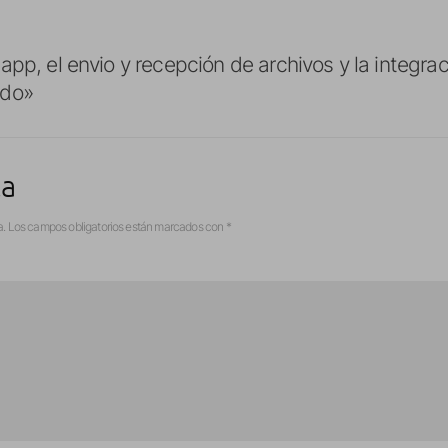
app, el envio y recepción de archivos y la integr
ndo»
ta
a.
Los campos obligatorios están marcados con
*