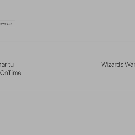
TWEAKS
ar tu
Wizards War:
sOnTime