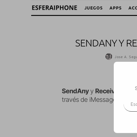
JUEGOS
APPS
AC
SENDANY Y R
Jose A. Seg
S
SendAny
y
ReceiveAny
es
Escr
través de iMessage.