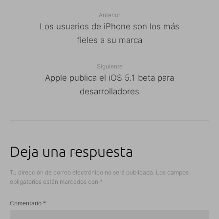
Anterior
Los usuarios de iPhone son los más
fieles a su marca
Siguiente
Apple publica el iOS 5.1 beta para
desarrolladores
Deja una respuesta
Tu dirección de correo electrónico no será publicada.
Los campos
obligatorios están marcados con
*
Comentario
*