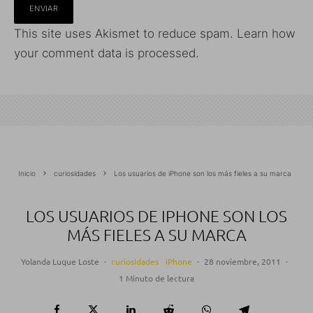
This site uses Akismet to reduce spam.
Learn how
your comment data is processed.
Inicio
curiosidades
Los usuarios de iPhone son los más fieles a su marca
LOS USUARIOS DE IPHONE SON LOS
MÁS FIELES A SU MARCA
Yolanda Luque Loste
·
curiosidades
iPhone
·
28 noviembre, 2011
·
1 Minuto de lectura