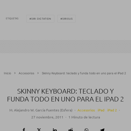
ETIQUETAS
SIRI DICTATION
SIRI0US
Inicio
Accesorios
Skinny Keyboard: teclado y funda todo en uno para el iPad 2
SKINNY KEYBOARD: TECLADO Y
FUNDA TODO EN UNO PARA EL IPAD 2
M. Alejandro W. García Fuentes (Esfera)
·
Accesorios
iPad
iPad 2
·
27 noviembre, 2011
·
1 Minuto de lectura