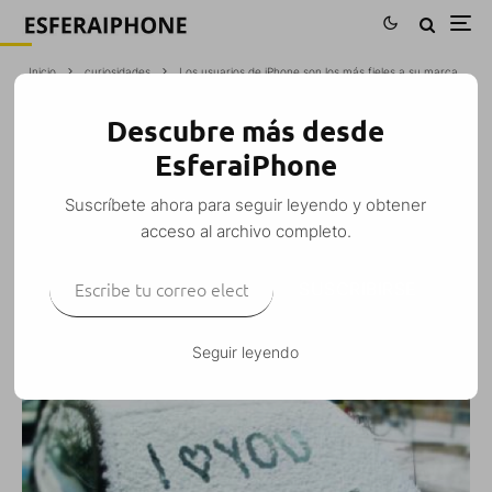
Inicio
curiosidades
Los usuarios de iPhone son los más fieles a su marca
Descubre más desde
LOS USUARIOS DE IPHONE SON LOS
EsferaiPhone
MÁS FIELES A SU MARCA
Suscríbete ahora para seguir leyendo y obtener
Yolanda Luque Loste
·
curiosidades
iPhone
·
28 noviembre, 2011
·
acceso al archivo completo.
1 Minuto de lectura
Escribe tu correo electrónico…
SUSCRIBIRSE
Seguir leyendo