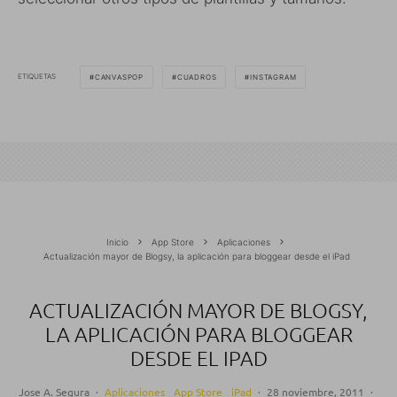
ETIQUETAS
CANVASPOP
CUADROS
INSTAGRAM
Inicio
App Store
Aplicaciones
Actualización mayor de Blogsy, la aplicación para bloggear desde el iPad
ACTUALIZACIÓN MAYOR DE BLOGSY,
LA APLICACIÓN PARA BLOGGEAR
DESDE EL IPAD
Jose A. Segura
·
Aplicaciones
App Store
iPad
·
28 noviembre, 2011
·