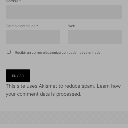
Nombre
*
Correo electrónico
*
Web
Recibir un correo electrónico con cada nueva entrada.
This site uses Akismet to reduce spam.
Learn how
your comment data is processed.