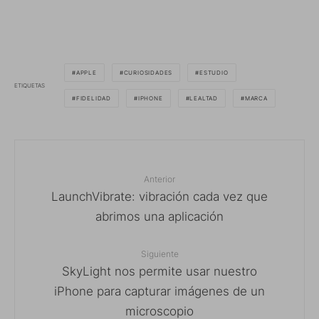
APPLE
CURIOSIDADES
ESTUDIO
ETIQUETAS
FIDELIDAD
IPHONE
LEALTAD
MARCA
Anterior
LaunchVibrate: vibración cada vez que
abrimos una aplicación
Siguiente
SkyLight nos permite usar nuestro
iPhone para capturar imágenes de un
microscopio