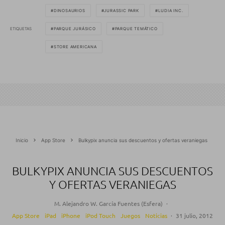
DINOSAURIOS
JURASSIC PARK
LUDIA INC.
ETIQUETAS
PARQUE JURÁSICO
PARQUE TEMÁTICO
STORE AMERICANA
Inicio
App Store
Bulkypix anuncia sus descuentos y ofertas veraniegas
BULKYPIX ANUNCIA SUS DESCUENTOS
Y OFERTAS VERANIEGAS
M. Alejandro W. García Fuentes (Esfera)
·
App Store
iPad
iPhone
iPod Touch
Juegos
Noticias
·
31 julio, 2012