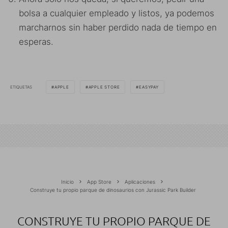
bolsa a cualquier empleado y listos, ya podemos
marcharnos sin haber perdido nada de tiempo en
esperas.
ETIQUETAS
APPLE
APPLE STORE
EASYPAY
Inicio
App Store
Aplicaciones
Construye tu propio parque de dinosaurios con Jurassic Park Builder
CONSTRUYE TU PROPIO PARQUE DE