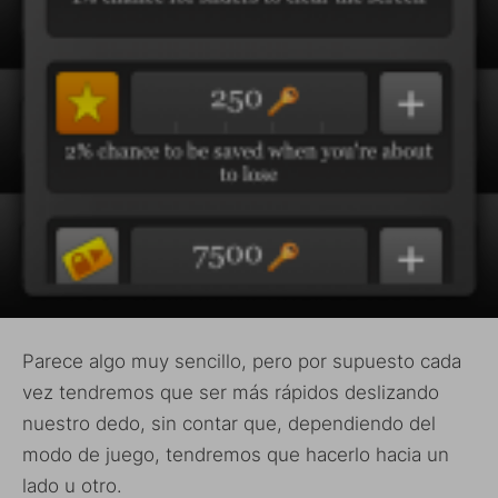
Parece algo muy sencillo, pero por supuesto cada
vez tendremos que ser más rápidos deslizando
nuestro dedo, sin contar que, dependiendo del
modo de juego, tendremos que hacerlo hacia un
lado u otro.