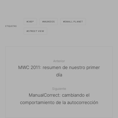
360º
MUNDOS
SMALL PLANET
ETIQUETAS
STREET VIEW
Anterior
MWC 2011: resumen de nuestro primer
día
Siguiente
ManualCorrect: cambiando el
comportamiento de la autocorrección