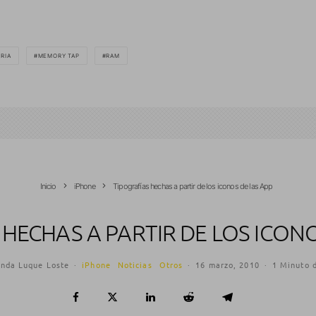
RIA
MEMORY TAP
RAM
Inicio
iPhone
Tipografías hechas a partir de los iconos de las App
 HECHAS A PARTIR DE LOS ICONO
anda Luque Loste
·
iPhone
Noticias
Otros
·
16 marzo, 2010
·
1 Minuto d