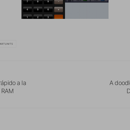
ARTUNITS
ápido a la
A doodle
a RAM
D