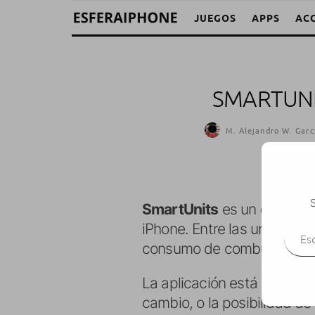
JUEGOS
APPS
AC
SMARTUNI
M. Alejandro W. Garc
S
SmartUnits
es un
convers
Escr
iPhone. Entre las unidades
consumo de combustible, l
La aplicación está en caste
cambio, o la posibilidad de