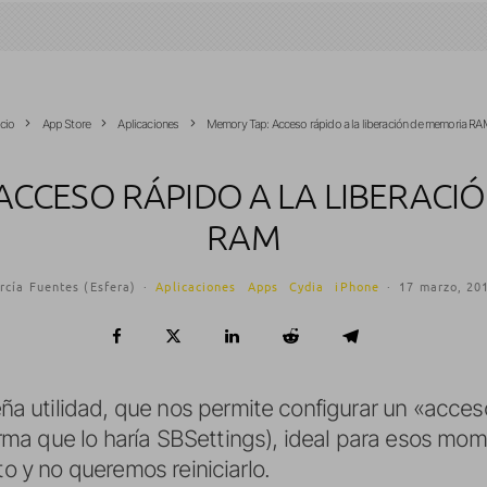
icio
App Store
Aplicaciones
Memory Tap: Acceso rápido a la liberación de memoria RA
ACCESO RÁPIDO A LA LIBERACI
RAM
rcía Fuentes (Esfera)
·
Aplicaciones
Apps
Cydia
iPhone
·
17 marzo, 20
a utilidad, que nos permite configurar un «acces
rma que lo haría SBSettings), ideal para esos mom
to y no queremos reiniciarlo.