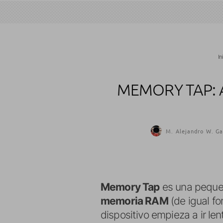
In
MEMORY TAP: 
M. Alejandro W. Ga
Memory Tap
es una pequeñ
memoria RAM
(de igual fo
dispositivo empieza a ir len