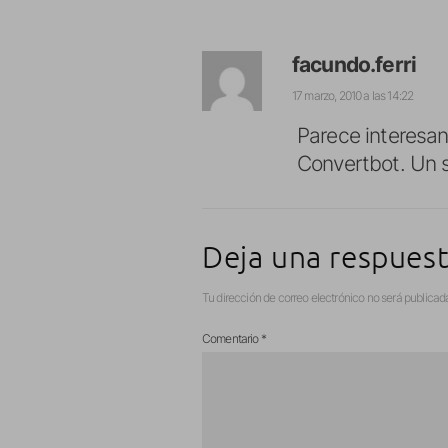
facundo.ferri
17 marzo, 2010 a las 14:22
Parece interesan
Convertbot. Un 
Deja una respues
Tu dirección de correo electrónico no será publicad
Comentario
*