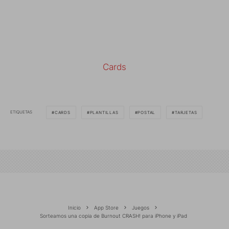
Cards
ETIQUETAS
CARDS
PLANTILLAS
POSTAL
TARJETAS
Inicio
App Store
Juegos
Sorteamos una copia de Burnout CRASH! para iPhone y iPad