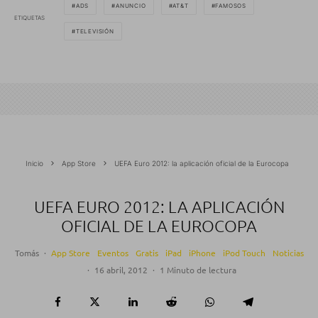
ADS
ANUNCIO
AT&T
FAMOSOS
ETIQUETAS
TELEVISIÓN
Inicio
App Store
UEFA Euro 2012: la aplicación oficial de la Eurocopa
UEFA EURO 2012: LA APLICACIÓN
OFICIAL DE LA EUROCOPA
Tomás
·
App Store
Eventos
Gratis
iPad
iPhone
iPod Touch
Noticias
·
16 abril, 2012
·
1 Minuto de lectura