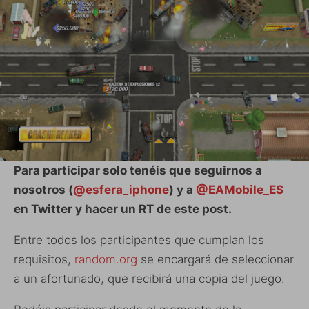
Para participar solo tenéis que seguirnos a
nosotros (
@esfera_iphone
) y a
@EAMobile_ES
en Twitter y hacer un RT de este post.
Entre todos los participantes que cumplan los
requisitos,
random.org
se encargará de seleccionar
a un afortunado, que recibirá una copia del juego.