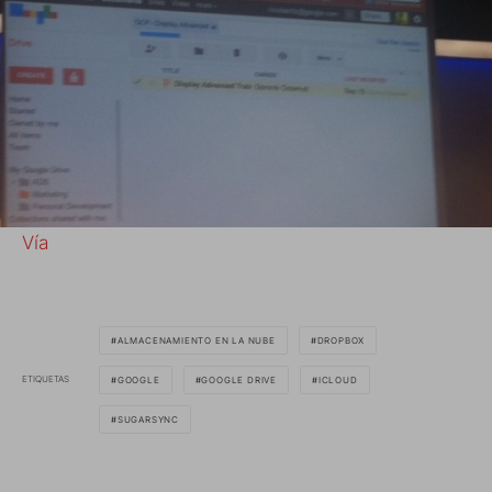
Vía
ALMACENAMIENTO EN LA NUBE
DROPBOX
ETIQUETAS
GOOGLE
GOOGLE DRIVE
ICLOUD
SUGARSYNC