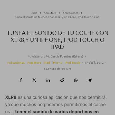
Inicio
App Store
Aplicaciones
Tunea el sonido de tu coche con XLR8 y un iPhone, iPod Touch o iPad
TUNEA EL SONIDO DE TU COCHE CON
XLR8 Y UN IPHONE, IPOD TOUCH O
IPAD
M. Alejandro W. García Fuentes (Esfera)
·
Aplicaciones
App Store
iPad
iPhone
iPod Touch
·
17 abril, 2012
·
1 Minuto de lectura
XLR8
es una curiosa aplicación que nos permitirá,
ya que muchos no podemos permitirnos el coche
real,
tener el sonido de varios deportivos en