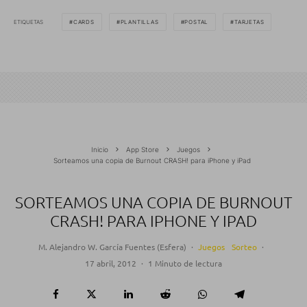
ETIQUETAS
CARDS
PLANTILLAS
POSTAL
TARJETAS
Inicio
App Store
Juegos
Sorteamos una copia de Burnout CRASH! para iPhone y iPad
SORTEAMOS UNA COPIA DE BURNOUT
CRASH! PARA IPHONE Y IPAD
M. Alejandro W. García Fuentes (Esfera)
·
Juegos
Sorteo
·
17 abril, 2012
·
1 Minuto de lectura