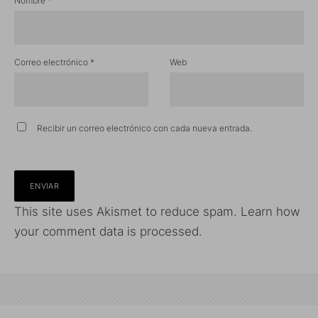
Nombre
*
Correo electrónico
*
Web
Recibir un correo electrónico con cada nueva entrada.
This site uses Akismet to reduce spam.
Learn how
your comment data is processed.