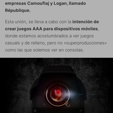
empresas Camouflaj y Logan, llamado
République.
Esta unión, se lleva a cabo con la
intención de
crear juegos AAA para dispositivos móviles
,
donde estamos acostumbrados a ver juegos
casuals y de relleno, pero no «superproducciones»
como las que solemos ver en consolas.