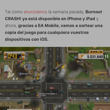
Tal como
anunciamos
la semana pasada,
Burnout
CRASH! ya está disponible en iPhone y iPad
y
ahora,
gracias a EA Mobile, vamos a sortear una
copia del juego para cualquiera vuestros
dispositivos con iOS.