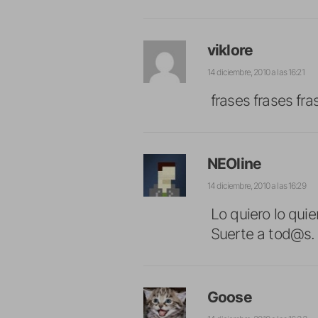
viklore
14 diciembre, 2010 a las 16:21
frases frases frase
NEOline
14 diciembre, 2010 a las 16:29
Lo quiero lo quie
Suerte a tod@s.
Goose