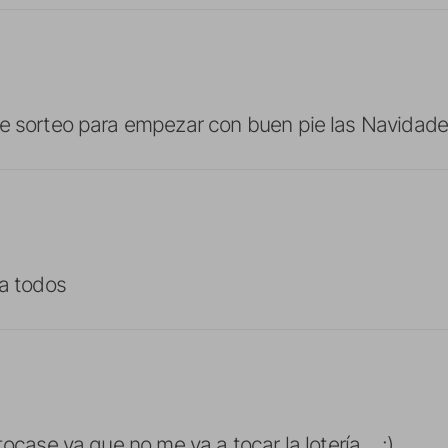
te sorteo para empezar con buen pie las Navidade
 a todos
tocase ya que no me va a tocar la lotería… :)