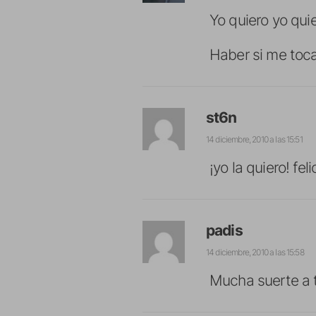
Yo quiero yo quie
Haber si me toca 
st6n
14 diciembre, 2010 a las 15:51
¡yo la quiero! feli
padis
14 diciembre, 2010 a las 15:58
Mucha suerte a t