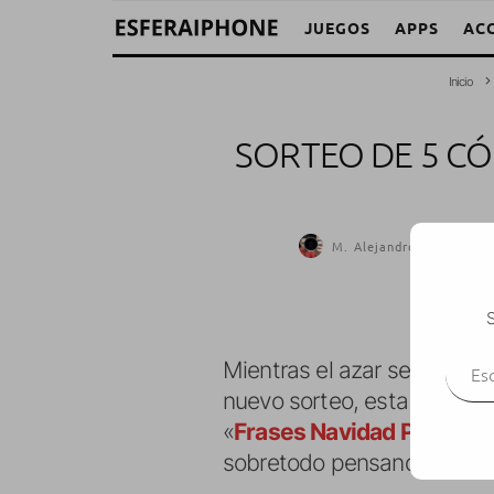
JUEGOS
APPS
AC
Inicio
SORTEO DE 5 CÓ
M. Alejandro W. García 
S
Escr
Mientras el azar se encarga
nuevo sorteo, esta vez acce
«
Frases Navidad Premiu
sobretodo pensando en los 