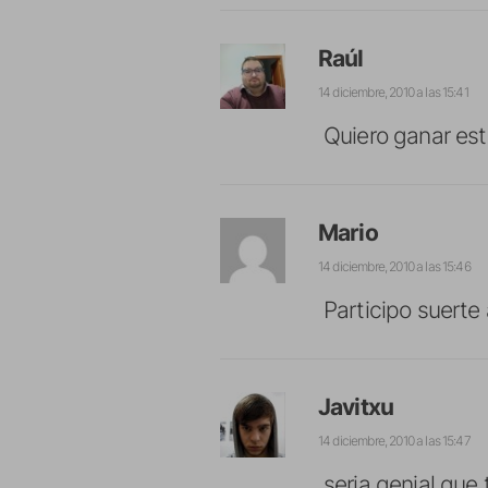
Raúl
14 diciembre, 2010 a las 15:41
Quiero ganar es
Mario
14 diciembre, 2010 a las 15:46
Participo suerte
Javitxu
14 diciembre, 2010 a las 15:47
seria genial que 