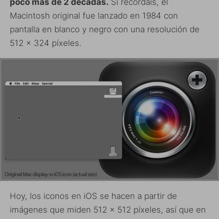
poco más de 2 décadas.
Si recordáis, el
Macintosh original fue lanzado en 1984 con
pantalla en blanco y negro con una resolución de
512 x 324 píxeles.
Hoy, los iconos en iOS se hacen a partir de
imágenes que miden 512 x 512 píxeles, así que en