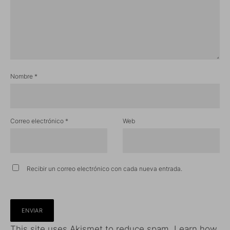
Nombre
*
Correo electrónico
*
Web
Recibir un correo electrónico con cada nueva entrada.
This site uses Akismet to reduce spam.
Learn how