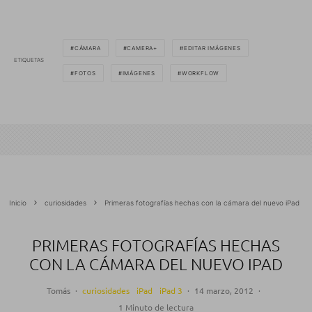
CÁMARA
CAMERA+
EDITAR IMÁGENES
ETIQUETAS
FOTOS
IMÁGENES
WORKFLOW
Inicio
curiosidades
Primeras fotografías hechas con la cámara del nuevo iPad
PRIMERAS FOTOGRAFÍAS HECHAS
CON LA CÁMARA DEL NUEVO IPAD
Tomás
·
curiosidades
iPad
iPad 3
·
14 marzo, 2012
·
1 Minuto de lectura