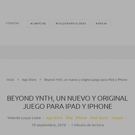
ETIQUETAS
CARPETAS
FOLDERSINFOLDERS
TWEAK
Inicio
App Store
Beyond Ynth, un nuevo y original juego para iPad y iPhone
BEYOND YNTH, UN NUEVO Y ORIGINAL
JUEGO PARA IPAD Y IPHONE
Yolanda Luque Loste
·
App Store
iPad
iPhone
iPod Touch
Juegos
·
19 septiembre, 2010
·
1 Minuto de lectura