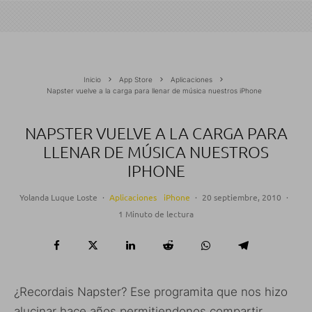
Inicio
App Store
Aplicaciones
Napster vuelve a la carga para llenar de música nuestros iPhone
NAPSTER VUELVE A LA CARGA PARA
LLENAR DE MÚSICA NUESTROS
IPHONE
Yolanda Luque Loste
·
Aplicaciones
iPhone
·
20 septiembre, 2010
·
1 Minuto de lectura
¿Recordais Napster? Ese programita que nos hizo
alucinar hace años permitiendonos compartir