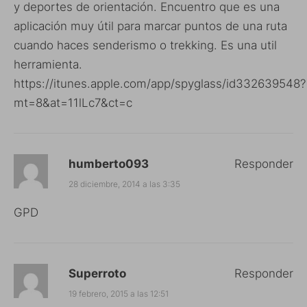
y deportes de orientación. Encuentro que es una
aplicación muy útil para marcar puntos de una ruta
cuando haces senderismo o trekking. Es una util
herramienta.
https://itunes.apple.com/app/spyglass/id332639548?
mt=8&at=11lLc7&ct=c
humberto093
Responder
28 diciembre, 2014 a las 3:35
GPD
Superroto
Responder
19 febrero, 2015 a las 12:51