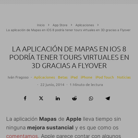
Inicio
App Store
Aplicaciones
La aplicación de Mapas en iOS 8 podría tener tours virtuales en 3D gracias a Flyover
LA APLICACIÓN DE MAPAS EN IOS 8
PODRÍA TENER TOURS VIRTUALES EN
3D GRACIAS A FLYOVER
Iván Fragoso
·
Aplicaciones
Betas
iPad
iPhone
iPod Touch
Noticias
·
22 junio, 2014
·
1 Minuto de lectura
La aplicación
Mapas
de
Apple
lleva tiempo sin
ninguna
mejora sustancial
y es que como os
comentamos
, Apple parece contar con algunos