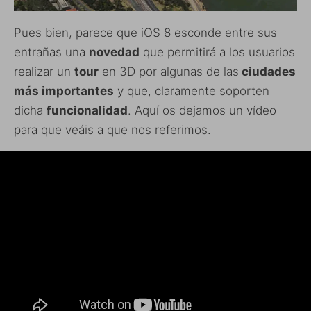
Pues bien, parece que iOS 8 esconde entre sus
entrañas una
novedad
que permitirá a los usuarios
realizar un
tour
en 3D por algunas de las
ciudades
más importantes
y que, claramente soporten
dicha
funcionalidad
. Aquí os dejamos un vídeo
para que veáis a que nos referimos.