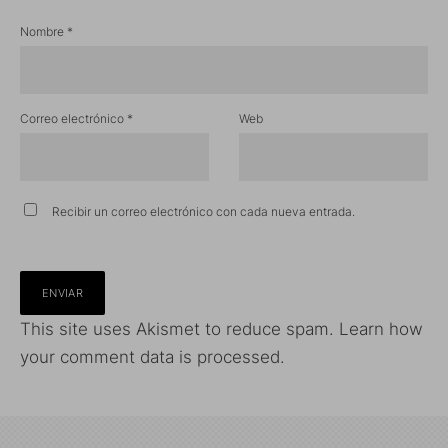
Nombre
*
Correo electrónico
*
Web
Recibir un correo electrónico con cada nueva entrada.
This site uses Akismet to reduce spam.
Learn how
your comment data is processed.