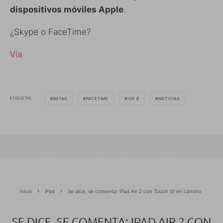
dispositivos móviles Apple
.
¿Skype o FaceTime?
Vía
ETIQUETAS
BETAS
FACETIME
IOS 8
NOTICIAS
Inicio
iPad
Se dice, se comenta: iPad Air 2 con Touch ID en camino
SE DICE, SE COMENTA: IPAD AIR 2 CON