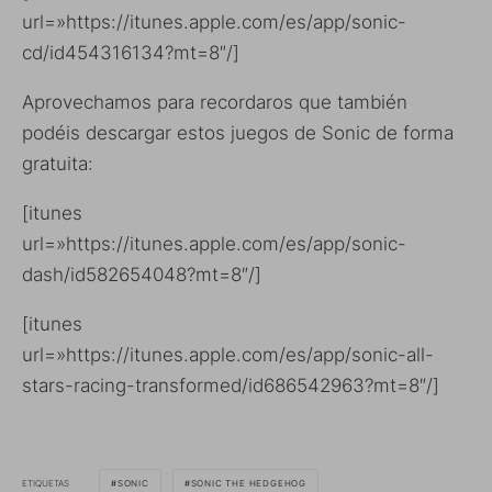
url=»https://itunes.apple.com/es/app/sonic-
cd/id454316134?mt=8″/]
Aprovechamos para recordaros que también
podéis descargar estos juegos de Sonic de forma
gratuita:
[itunes
url=»https://itunes.apple.com/es/app/sonic-
dash/id582654048?mt=8″/]
[itunes
url=»https://itunes.apple.com/es/app/sonic-all-
stars-racing-transformed/id686542963?mt=8″/]
ETIQUETAS
SONIC
SONIC THE HEDGEHOG