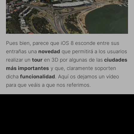
Pues bien, parece que iOS 8 esconde entre sus
entrañas una
novedad
que permitirá a los usuarios
realizar un
tour
en 3D por algunas de las
ciudades
más importantes
y que, claramente soporten
dicha
funcionalidad
. Aquí os dejamos un vídeo
para que veáis a que nos referimos.