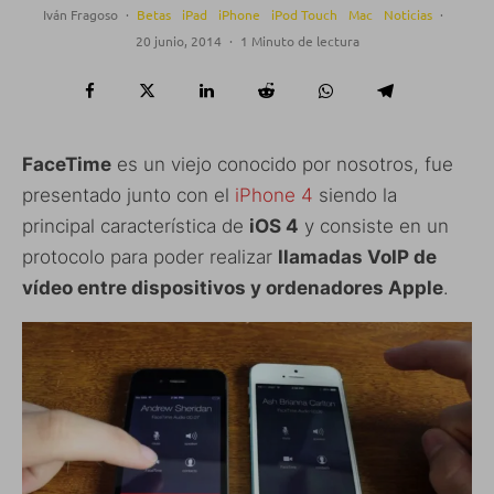
Iván Fragoso
·
Betas
iPad
iPhone
iPod Touch
Mac
Noticias
·
20 junio, 2014
·
1 Minuto de lectura
FaceTime
es un viejo conocido por nosotros, fue
presentado junto con el
iPhone 4
siendo la
principal característica de
iOS 4
y consiste en un
protocolo para poder realizar
llamadas VoIP de
vídeo entre dispositivos y ordenadores Apple
.