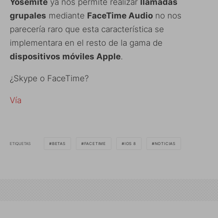
Yosemite
ya nos permite realizar
llamadas
grupales
mediante
FaceTime Audio
no nos
parecería raro que esta característica se
implementara en el resto de la gama de
dispositivos móviles Apple
.
¿Skype o FaceTime?
Vía
ETIQUETAS
BETAS
FACETIME
IOS 8
NOTICIAS