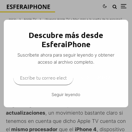
Inicio
Apple TV
¿Nuevos Apple TV y Mac mini a la vuelta de la esquina?
Descubre más desde
¿NUEVOS APPLE TV Y MAC MINI A LA
EsferaiPhone
VUELTA DE LA ESQUINA?
Suscríbete ahora para seguir leyendo y obtener
Iván Fragoso
·
Apple TV
Mac
Noticias
Rumores
·
22 junio, 2014
·
acceso al archivo completo.
1 Minuto de lectura
Escribe tu correo electrónico…
SUSCRIBIRSE
Seguir leyendo
Junto con el lanzamiento de
iOS 8
, el
Apple TV de
segunda generación
se quedó
sin
actualizaciones
, un movimiento bastante claro si
tenemos en cuenta que dicho Apple TV cuenta con
el
mismo procesador
que el
iPhone 4
, dispositivo