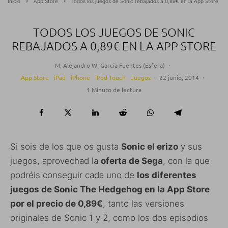
Inicio
App Store
Todos los juegos de Sonic rebajados a 0,89€ en la App Store
TODOS LOS JUEGOS DE SONIC
REBAJADOS A 0,89€ EN LA APP STORE
M. Alejandro W. García Fuentes (Esfera)
·
App Store
iPad
iPhone
iPod Touch
Juegos
·
22 junio, 2014
·
1 Minuto de lectura
Si sois de los que os gusta
Sonic el erizo
y sus
juegos, aprovechad la
oferta de Sega
, con la que
podréis conseguir cada uno de
los diferentes
juegos de Sonic The Hedgehog en la App Store
por el precio de 0,89€
, tanto las versiones
originales de Sonic 1 y 2, como los dos episodios