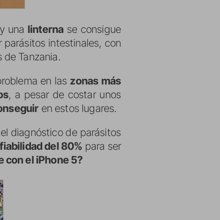
y una
linterna
se consigue
 parásitos intestinales, con
s de Tanzania.
 problema en las
zonas más
os
, a pesar de costar unos
conseguir
en estos lugares.
 el diagnóstico de parásitos
fiabilidad del 80%
para ser
e con el iPhone 5?