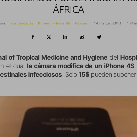
ÁFRICA
one
·
curiosidades
iPhone
iPhone 4S
Noticias
·
14 marzo, 2013
·
1 Min
al of Tropical Medicine and Hygiene
del
Hospi
n el cual
la cámara modifica de un iPhone 4S
testinales infecciosos
. Solo
15$
pueden suponer