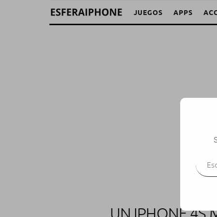
JUEGOS
APPS
AC
S
Escr
UN IPHONE 4S 