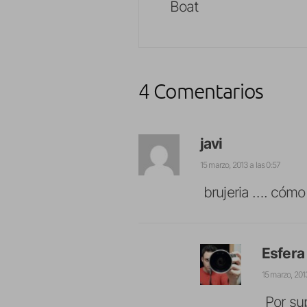
Boat
4 Comentarios
javi
15 marzo, 2013 a las 0:57
brujeria …. cómo
Esfera
15 marzo, 2013
Por su