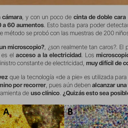
a cámara
, y con un poco de
cinta de doble cara
 a 60 aumentos
. Esto basta para poder detectar
te método se probó con las muestras de 200 niño
 un microscopio?
, ¿son realmente tan caros?. El
es el
acceso a la electricidad
. Los
microscopi
inistro constante de electricidad,
muy difícil de 
vez
que la tecnología «de a pie» es utilizada para
ino por recorrer
, pues aún deben
alcanzar una 
ramienta de
uso clínico
.
¿Quizás esto sea posibl