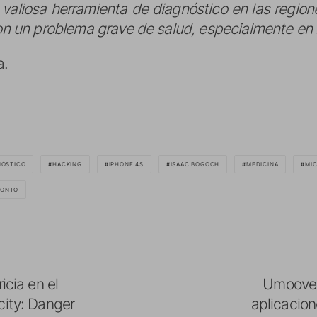
 valiosa herramienta de diagnóstico en las regi
son un problema grave de salud, especialmente en 
a.
NÓSTICO
HACKING
IPHONE 4S
ISAAC BOGOCH
MEDICINA
MI
RONTO
icia en el
Umoove p
city: Danger
aplicacion