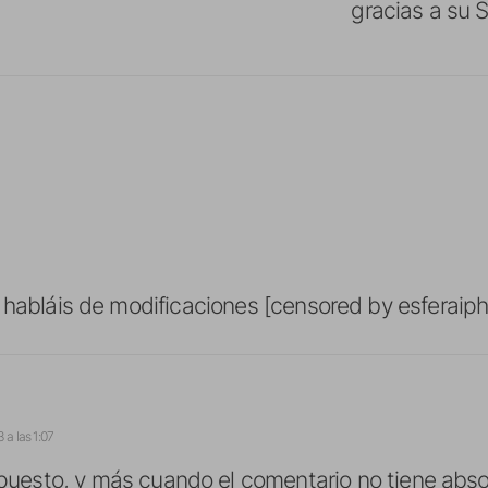
gracias a su 
 habláis de modificaciones [censored by esferaip
 a las 1:07
puesto, y más cuando el comentario no tiene abs