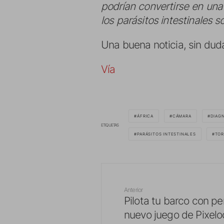
podrían convertirse en una
los parásitos intestinales 
Una buena noticia, sin dud
Vía
ÁFRICA
CÁMARA
DIAG
ETIQUETAS
PARÁSITOS INTESTINALES
TO
Anterior
Pilota tu barco con per
nuevo juego de Pixelo